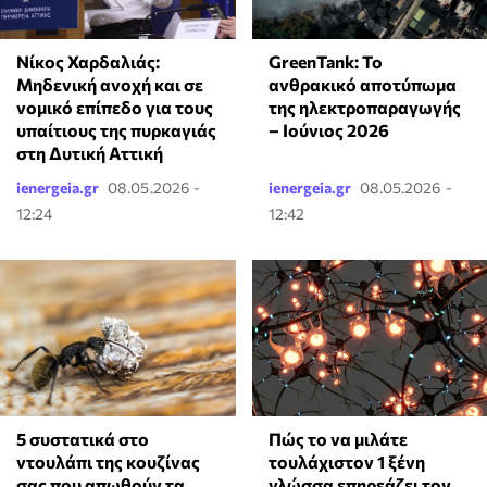
Νίκος Χαρδαλιάς:
GreenTank: Το
Μηδενική ανοχή και σε
ανθρακικό αποτύπωμα
νομικό επίπεδο για τους
της ηλεκτροπαραγωγής
υπαίτιους της πυρκαγιάς
– Ιούνιος 2026
στη Δυτική Αττική
ienergeia.gr
08.05.2026 -
ienergeia.gr
08.05.2026 -
12:24
12:42
⁠5 συστατικά στο
⁠Πώς το να μιλάτε
ντουλάπι της κουζίνας
τουλάχιστον 1 ξένη
σας που απωθούν τα
γλώσσα επηρεάζει τον