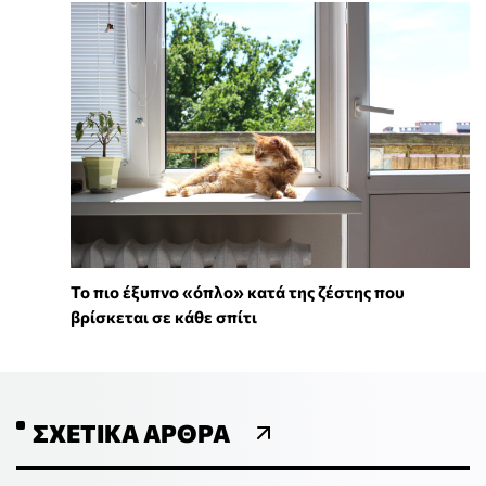
To πιο έξυπνο «όπλο» κατά της ζέστης που
βρίσκεται σε κάθε σπίτι
ΣΧΕΤΙΚΆ ΆΡΘΡΑ