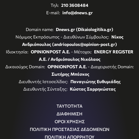
Τηλ:
210 3608484
E-mail:
info@dnews.gr
Domain name:
Dnews.gr (Dikaiologitika.gr)
Νόμιμος Εκπρόσωπος - Διευθύνων Σύμβουλος:
Νίκος
Ανδριόπουλος (andriopoulos@opinion-post.gr)
Ιδιοκτησία:
OPINIONPOST A.E.
- Μέτοχοι:
ENERGY REGISTER
Α.Ε. / Ανδριόπουλος Νικόλαος
Δικαιούχος Domain:
OPINIONPOST A.E.
- Διαχειριστής Domain:
Σωτήρης Μπέσκος
Διευθυντής Ιστοσελίδας:
Παναγιώτης Ευθυμιάδης
Διευθυντής Σύνταξης:
Κώστας Σαρρηκώστας
ΤΑΥΤΟΤΗΤΑ
ΔΙΑΦΗΜΙΣΗ
ΟΡΟΙ ΧΡΗΣΗΣ
ΠΟΛΙΤΙΚΗ ΠΡΟΣΤΑΣΙΑΣ ΔΕΔΟΜΕΝΩΝ
ΠΟΛΙΤΙΚΗ ΑΠΟΡΡΗΤΟΥ