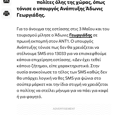
πολίτες όλης της χώρας, όπως
τόνισε ο υπουργός Ανάπτυξης Άδωνις
Γεωργιάδης.
Για το άνοιγμα της εστίασης στις 3 Μαΐου και του
τουρισμού μίλησε ο Άδωνις
Γεωργιάδης
σε
πρωινή εκπομπή στον ΑΝΤ1. Ο υπουργός
Ανάπτυξης τόνισε πως δεν θα χρειάζεται να
στέλνουμε SMS στο 13033 για να επισκεφθούμε
κάποια επιχείρηση εστίασης. «Δεν έχει τεθεί
κάποιο ζήτημα», είπε χαρακτηριστικά. Στην
ουσία ανακοίνωσε το τέλος των SMS καθώς δεν
θα υπάρχει λογική να θες SMS για ψώνια στο
σούπερ μάρκετ και την ίδια στιγμή να χρειάζεται
ο πολίτης να στείλει μήνυμα για να πάει για καφέ
ή για φαγητό.