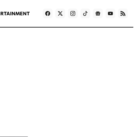
ΡΟΗ ΕΙΔΗΣΕΩΝ
T
NEWS IN ENGLISH
Games
ERTAINMENT