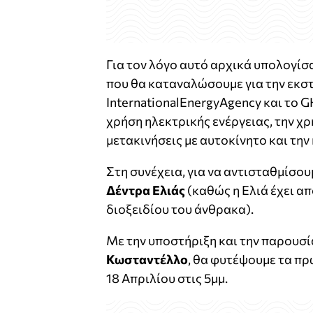
Για τον λόγο αυτό αρχικά υπολογίσ
που θα καταναλώσουμε για την εκστ
ΙnternationalEnergyAgency και το 
χρήση ηλεκτρικής ενέργειας, την χρ
μετακινήσεις με αυτοκίνητο και την
Στη συνέχεια, για να αντισταθμίσο
Δέντρα Ελιάς
(καθώς η Ελιά έχει 
διοξειδίου του άνθρακα).
Με την υποστήριξη και την παρουσ
Κωσταντέλλο
, θα φυτέψουμε τα πρ
18 Απριλίου στις 5μμ.