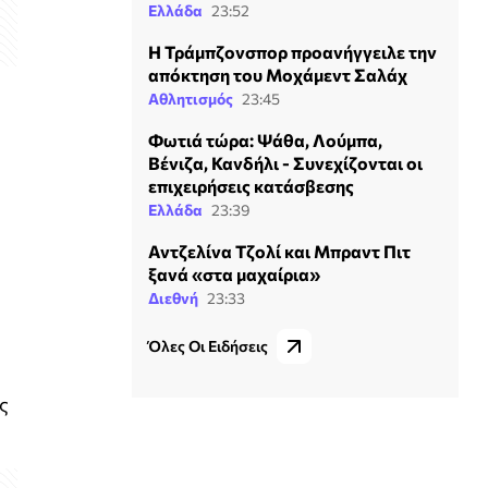
Ελλάδα
23:52
Η Τράμπζονσπορ προανήγγειλε την
απόκτηση του Μοχάμεντ Σαλάχ
Αθλητισμός
23:45
Φωτιά τώρα: Ψάθα, Λούμπα,
Βένιζα, Κανδήλι - Συνεχίζονται οι
επιχειρήσεις κατάσβεσης
Ελλάδα
23:39
Αντζελίνα Τζολί και Μπραντ Πιτ
ξανά «στα μαχαίρια»
Διεθνή
23:33
Όλες Οι Ειδήσεις
ς