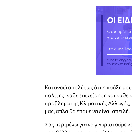
ΟΙ ΕΙΔ
Όσα πρέπει 
για να ξεκι
* Με την εγγρα
τους σχετικού
Κατανοώ απολύτως ότι η πράξη μου
πολίτης, κάθε επιχείρηση και κάθε 
πρόβλημα της Κλιματικής Αλλαγής, π
μας, απλά θα έπαυε να είναι απειλή.
Σας περιμένω για να γνωριστούμε κ