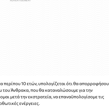
μα περίπου 10 ετών, υπολογίζεται ότι θα απορροφήσου
υ του Άνθρακα, που θα καταναλώσουμε για την
μαι μετά την εκστρατεία, να επαναϋπολογίσομε τις
ρθωτικές ενέργειες.