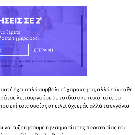
ΗΣΕΙΣ ΣΕ 2'
να ξέρετε
νήσετε τη μέρα σας.
φή σας στο newsletter του Dnews, αποδέχεστε
ς όρους χρήσης
 αυτή έχει απλά συμβολικό χαρακτήρα, αλλά εάν κάθε
κράτος λειτουργούσε με το ίδιο σκεπτικό, τότε το
ου επί τοις ουσίας απειλεί όχι εμάς αλλά τα εγγόνια
αι να συζητήσουμε την σημασία της προστασίας του