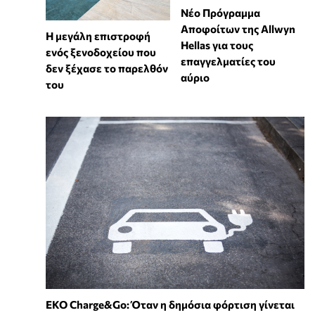
Νέο Πρόγραμμα
Αποφοίτων της Allwyn
Η μεγάλη επιστροφή
Hellas για τους
ενός ξενοδοχείου που
επαγγελματίες του
δεν ξέχασε το παρελθόν
αύριο
του
EKO Charge&Go: Όταν η δημόσια φόρτιση γίνεται