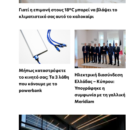
Γιατί η επιμονή στους 18°C μπορεί να βλάψει το
κλιματιστικό σας αυτό το καλοκαίρι
Μήπως καταστρέφετε
Ηλεκτρική διασύνδεση
το κινητό σας; Τα 3 λάθη
Ελλάδας – Κύπρου:
που κάνουμε με το
Υπογράφηκε η
powerbank
συμφωνία με τη γαλλική
Meridiam