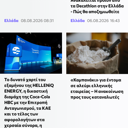
Ανακαλείται προϊόν από
τα Decathlon στην Ελλάδα
- Πώς θα αποζημιωθείτε
Ελλάδα
08.08.2026 08:31
Ελλάδα
06.08.2026 16:43
Το δυνατό χαρτί του
«Καμπανάκι» για έντομα
εξαμήνου της HELLENiQ
σε αλεύρι ελληνικής
ENERGY, η δικαστική
εταιρείας – Η ανακοίνωση
διαμάχη της Coca-Cola
προς τους καταναλωτές
HBC με την Επιτροπή
Ανταγωνισμού, τα ΚΑΕ
και το τέλος των
αφορολογήτων στα
χερσαία σύνορα, η