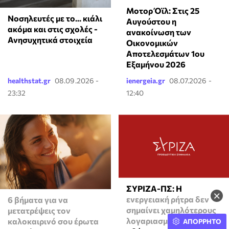
Μοτορ Όϊλ: Στις 25
Νοσηλευτές με το... κιάλι
Αυγούστου η
ακόμα και στις σχολές -
ανακοίνωση των
Ανησυχητικά στοιχεία
Οικονομικών
Αποτελεσμάτων 1ου
Εξαμήνου 2026
healthstat.gr
08.09.2026 -
ienergeia.gr
08.07.2026 -
23:32
12:40
ΣΥΡΙΖΑ-ΠΣ: Η
×
ενεργειακή ρήτρα δεν
6 βήματα για να
σημαίνει χαμηλότερους
μετατρέψεις τον
λογαριασμούς, ούτε
καλοκαιρινό σου έρωτα
ΑΠΟΡΡΗΤΟ