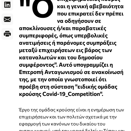
"Ο
και η γενική αβεβαιότητα
που επικρατεί δεν πρέπει
να οδηγήσουν σε
αποκλίνουσες ή/και παραβατικές
συμπεριφορές, όπως υπερβολικές
ανατιμήσεις ή παράνομες συμπράξεις
μεταξύ επιχειρήσεων εις βάρος των
καταναλωτών και του δημοσίου
συμφέροντος". Αυτό υπογραμμίζει η
Επιτροπή Ανταγωνισμού σε ανακοίνωσή
της, με την οποία γνωστοποιεί ότι
προέβη στη σύσταση "ειδικής ομάδας
κρούσης Covid-19_Competition".
Έργο της ομάδας κρούσης είναι η ενημέρωση των
επιχειρήσεων και των πολιτών σχετικά με την
εφαρμογή των κανόνων του δικαίου του
ανταγωνισμού, υπό την μορφή δελτίων Τύπου και