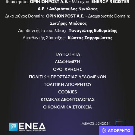
Ιδιοκτησία:
OPINIONPOST A.E.
- Μέτοχοι:
ENERGY REGISTER
Α.Ε. / Ανδριόπουλος Νικόλαος
Δικαιούχος Domain:
OPINIONPOST A.E.
- Διαχειριστής Domain:
Σωτήρης Μπέσκος
Διευθυντής Ιστοσελίδας:
Παναγιώτης Ευθυμιάδης
Διευθυντής Σύνταξης:
Κώστας Σαρρηκώστας
ΤΑΥΤΟΤΗΤΑ
ΔΙΑΦΗΜΙΣΗ
ΟΡΟΙ ΧΡΗΣΗΣ
ΠΟΛΙΤΙΚΗ ΠΡΟΣΤΑΣΙΑΣ ΔΕΔΟΜΕΝΩΝ
ΠΟΛΙΤΙΚΗ ΑΠΟΡΡΗΤΟΥ
COOKIES
ΚΩΔΙΚΑΣ ΔΕΟΝΤΟΛΟΓΙΑΣ
ΟΙΚΟΝΟΜΙΚΑ ΣΤΟΙΧΕΙΑ
ΜΕΛΟΣ #242054
ΑΠΟΡΡΗΤΟ
Μ.Η.Τ.