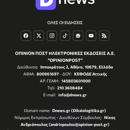
ΟΛΕΣ ΟΙ ΕΙΔΗΣΕΙΣ
ΟΠΙΝΙΟΝ ΠΟΣΤ ΗΛΕΚΤΡΟΝΙΚΕΣ ΕΚΔΟΣΕΙΣ Α.Ε.
"OPINIONPOST"
Διεύθυνση:
Ιπποκράτους 2, Αθήνα, 10679, Ελλάδα
ΑΦΜ:
800961697
- ΔΟΥ:
ΚΕΦΟΔΕ Αττικής
ΑΡ. ΓΕΜΗ:
145803601000
Τηλ:
210 3608484
E-mail:
info@dnews.gr
Domain name:
Dnews.gr (Dikaiologitika.gr)
Νόμιμος Εκπρόσωπος - Διευθύνων Σύμβουλος:
Νίκος
Ανδριόπουλος (andriopoulos@opinion-post.gr)