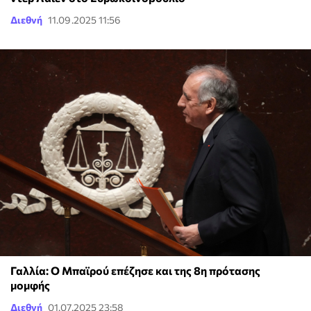
Διεθνή
11.09.2025 11:56
Γαλλία: Ο Μπαϊρού επέζησε και της 8η πρότασης
μομφής
Διεθνή
01.07.2025 23:58