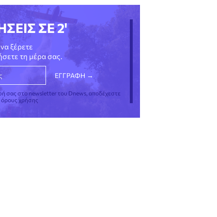
ΗΣΕΙΣ ΣΕ 2'
να ξέρετε
νήσετε τη μέρα σας.
φή σας στο newsletter του Dnews, αποδέχεστε
ς όρους χρήσης