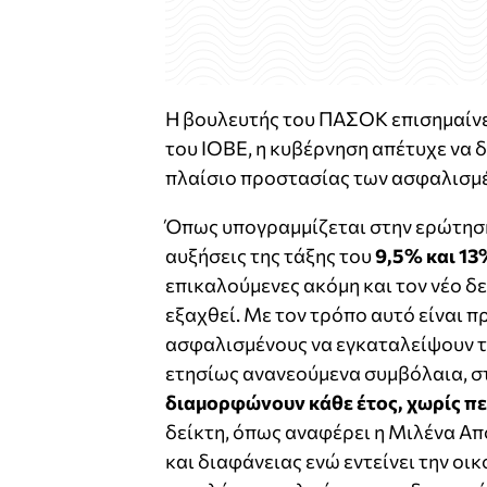
Η βουλευτής του ΠΑΣΟΚ επισημαίνε
του ΙΟΒΕ, η κυβέρνηση απέτυχε να 
πλαίσιο προστασίας των ασφαλισμ
Όπως υπογραμμίζεται στην ερώτηση
αυξήσεις της τάξης του
9,5% και 13
επικαλούμενες ακόμη και τον νέο δ
εξαχθεί. Με τον τρόπο αυτό είναι 
ασφαλισμένους να εγκαταλείψουν τι
ετησίως ανανεούμενα συμβόλαια, στ
διαμορφώνουν κάθε έτος, χωρίς πε
δείκτη, όπως αναφέρει η Μιλένα Α
και διαφάνειας ενώ εντείνει την ο