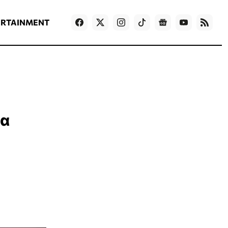
ΡΟΗ ΕΙΔΗΣΕΩΝ
T
NEWS IN ENGLISH
Games
ERTAINMENT
ια