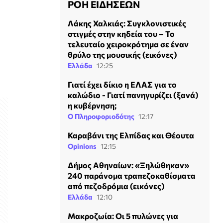
ΡΟΗ ΕΙΔΗΣΕΩΝ
Λάκης Χαλκιάς: Συγκλονιστικές
στιγμές στην κηδεία του – Το
τελευταίο χειροκρότημα σε έναν
θρύλο της μουσικής (εικόνες)
Ελλάδα
12:25
Γιατί έχει δίκιο η ΕΛΑΣ για το
καλώδιο - Γιατί πανηγυρίζει (ξανά)
η κυβέρνηση;
Ο Πληροφοριοδότης
12:17
Καραβάνι της Ελπίδας και Θέουτα
Opinions
12:15
Δήμος Αθηναίων: «Ξηλώθηκαν»
240 παράνομα τραπεζοκαθίσματα
από πεζοδρόμια (εικόνες)
Ελλάδα
12:10
Mακροζωία: Οι 5 πυλώνες για