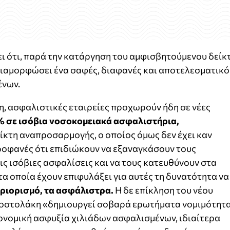
ι ότι, παρά την κατάργηση του αμφισβητούμενου δείκ
διαμορφώσει ένα σαφές, διαφανές και αποτελεσματικό
ένων.
, ασφαλιστικές εταιρείες προχωρούν ήδη σε νέες
% σε ισόβια νοσοκομειακά ασφαλιστήρια,
είκτη αναπροσαρμογής, ο οποίος όμως δεν έχει καν
προφανές ότι επιδιώκουν να εξαναγκάσουν τους
ς ισόβιες ασφαλίσεις και να τους κατευθύνουν στα
α οποία έχουν επιφυλάξει για αυτές τη δυνατότητα να
ριορισμό, τα ασφάλιστρα.
Η δε επίκληση του νέου
ποστολάκη «δημιουργεί σοβαρά ερωτήματα νομιμότητ
ικονομική ασφυξία χιλιάδων ασφαλισμένων, ιδιαίτερα