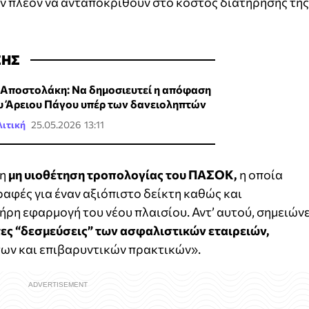
ν πλέον να ανταποκριθούν στο κόστος διατήρησης της
ΣΗΣ
 Αποστολάκη: Να δημοσιευτεί η απόφαση
υ Άρειου Πάγου υπέρ των δανειοληπτών
ιτική
25.05.2026 13:11
τη
μη υιοθέτηση τροπολογίας του ΠΑΣΟΚ,
η οποία
αφές για έναν αξιόπιστο δείκτη καθώς και
ήρη εφαρμογή του νέου πλαισίου. Αντ’ αυτού, σημειώνε
ες “δεσμεύσεις” των ασφαλιστικών εταιρειών,
των και επιβαρυντικών πρακτικών».