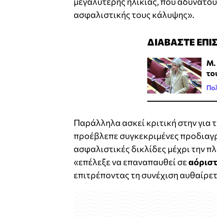
μεγαλύτερης ηλικίας, που αδυνατού
ασφαλιστικής τους κάλυψης».
ΔΙΑΒΑΣΤΕ ΕΠΙ
Μ.
το
Πολ
Παράλληλα ασκεί κριτική στην για 
προέβλεπε συγκεκριμένες προδιαγρ
ασφαλιστικές δικλίδες μέχρι την πλ
«επέλεξε να επαναπαυθεί σε
αόριστ
επιτρέποντας τη συνέχιση αυθαίρε