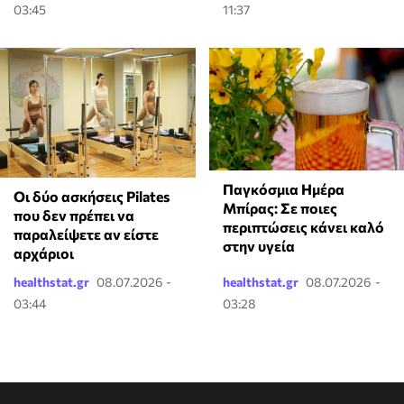
03:45
11:37
Παγκόσμια Ημέρα
Οι δύο ασκήσεις Pilates
Μπίρας: Σε ποιες
που δεν πρέπει να
περιπτώσεις κάνει καλό
παραλείψετε αν είστε
στην υγεία
αρχάριοι
healthstat.gr
08.07.2026 -
healthstat.gr
08.07.2026 -
03:44
03:28