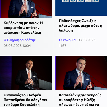
Πόθεν έσχες: Άνοιξε η
Κυβέρνηση με ποιον; Η
πλατφόρμα, μέχρι πότε η
απορία πίσω από την
δήλωση
ανάρτηση Κασσελάκη
Ο Πληροφοριοδότης
Οικονομία
03.08.2026
05.08.2026 10:04
11:37
Ο εγγονός του Ανδρέα
Κασσελάκης για νεκρούς
Παπανδρέου θα οδηγήσει
πυροσβέστες: Η λέξη
το κόμμα Κασσελάκη
«ήρωας» δεν πρέπει να