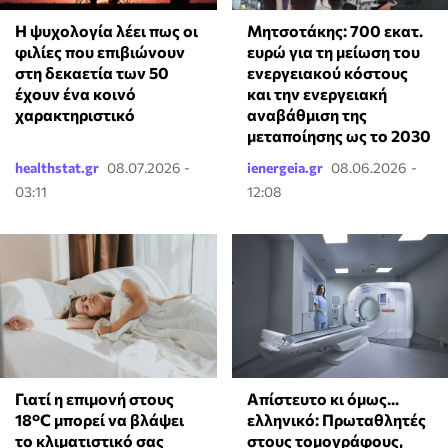
⁠Η ψυχολογία λέει πως οι
Μητσοτάκης: 700 εκατ.
φιλίες που επιβιώνουν
ευρώ για τη μείωση του
στη δεκαετία των 50
ενεργειακού κόστους
έχουν ένα κοινό
και την ενεργειακή
χαρακτηριστικό
αναβάθμιση της
μεταποίησης ως το 2030
healthstat.gr
08.07.2026 -
ienergeia.gr
08.06.2026 -
03:11
12:08
Γιατί η επιμονή στους
Απίστευτο κι όμως...
18°C μπορεί να βλάψει
ελληνικό: Πρωταθλητές
το κλιματιστικό σας
στους τομογράφους,