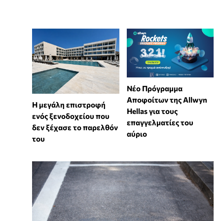
Νέο Πρόγραμμα
Αποφοίτων της Allwyn
Η μεγάλη επιστροφή
Hellas για τους
ενός ξενοδοχείου που
επαγγελματίες του
δεν ξέχασε το παρελθόν
αύριο
του