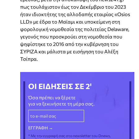
πως τουλάχιστον έως τον Δεκέμβριο του 2023
ήταν ιδιοκτήτης της αλλοδαπής εταιρίας «Osios
LLD» με έδρα το Μαϊαμι και υποκείμενη στη
φορολογική νομοθεσία της πολιτείας Delaware,
γεγονός που προσκρούει στη νομοθεσία που
ψηφίστηκε το 2016 από την κυβέρνηση του
ΣΥΡΙΖΑ και μάλιστα με εισήγηση του Αλέξη
Τσίπρα.
ΟΙ ΕΙΔΗΣΕΙΣ ΣΕ 2'
Όσα πρέπει να ξέρετε
για να ξεκινήσετε τη μέρα σας.
* Με την εγγραφή σας στο newsletter του Dnews,