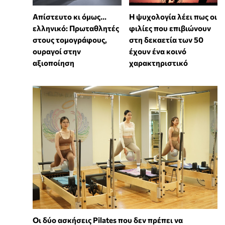
Απίστευτο κι όμως...
⁠Η ψυχολογία λέει πως οι
ελληνικό: Πρωταθλητές
φιλίες που επιβιώνουν
στους τομογράφους,
στη δεκαετία των 50
ουραγοί στην
έχουν ένα κοινό
αξιοποίηση
χαρακτηριστικό
Οι δύο ασκήσεις Pilates που δεν πρέπει να