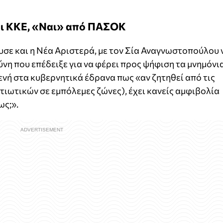
αι ΚΚΕ, «Ναι» από ΠΑΣΟΚ
σε και η Νέα Αριστερά, με τον Σία Αναγνωστοπούλου 
ύνη που επέδειξε για να φέρει προς ψήφιση τα μνημόνι
ενή στα κυβερνητικά έδρανα πως «αν ζητηθεί από τις
τιωτικών σε εμπόλεμες ζώνες), έχει κανείς αμφιβολία
ως;».