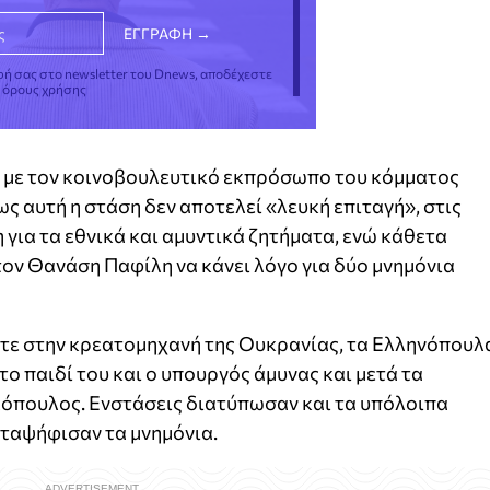
φή σας στο newsletter του Dnews, αποδέχεστε
ς όρους χρήσης
, με τον κοινοβουλευτικό εκπρόσωπο του κόμματος
ς αυτή η στάση δεν αποτελεί «λευκή επιταγή», στις
για τα εθνικά και αμυντικά ζητήματα, ενώ κάθετα
τον Θανάση Παφίλη να κάνει λόγο για δύο μνημόνια
τε στην κρεατομηχανή της Ουκρανίας, τα Ελληνόπουλ
ο παιδί του και ο υπουργός άμυνας και μετά τα
λόπουλος. Ενστάσεις διατύπωσαν και τα υπόλοιπα
αταψήφισαν τα μνημόνια.