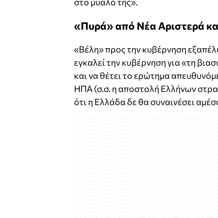
στο μυαλό της».
«Πυρά» από Νέα Αριστερά κ
«Βέλη» προς την κυβέρνηση εξαπέλυ
εγκαλεί την κυβέρνηση για «τη βιασ
και να θέτει το ερώτημα απευθυνόμ
ΗΠΑ (σ.σ. η αποστολή Ελλήνων στρα
ότι η Ελλάδα δε θα συναινέσει αμέσ