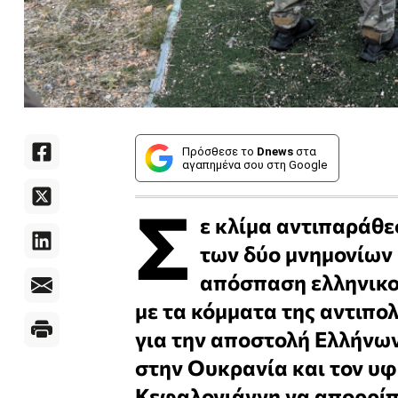
Πρόσθεσε το
Dnews
στα
αγαπημένα σου στη Google
Σ
ε κλίμα αντιπαράθε
των δύο μνημονίων
απόσπαση ελληνικο
με τα κόμματα της αντιπ
για την αποστολή Ελλήνων
στην Ουκρανία και τον υ
Κεφαλογιάννη να απορρίπτ