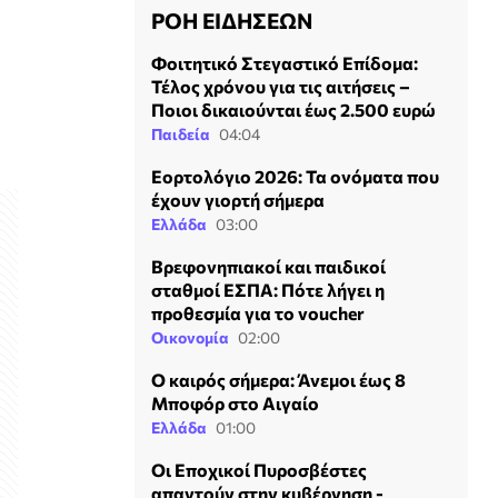
ΡΟΗ ΕΙΔΗΣΕΩΝ
Φοιτητικό Στεγαστικό Επίδομα:
Τέλος χρόνου για τις αιτήσεις –
Ποιοι δικαιούνται έως 2.500 ευρώ
Παιδεία
04:04
Εορτολόγιο 2026: Τα ονόματα που
έχουν γιορτή σήμερα
Ελλάδα
03:00
Βρεφονηπιακοί και παιδικοί
σταθμοί ΕΣΠΑ: Πότε λήγει η
προθεσμία για το voucher
Οικονομία
02:00
Ο καιρός σήμερα: Άνεμοι έως 8
Μποφόρ στο Αιγαίο
Ελλάδα
01:00
Οι Εποχικοί Πυροσβέστες
απαντούν στην κυβέρνηση -