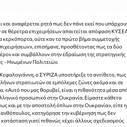
ει και αναφέρεται ρητά πως δεν πάνε εκεί που υπάρχου
ν σε θέρετρα επιχειρήσεων απαιτείται απόφαση ΚΥΣΕ
ία κερκόπορτα, ούτε καν το πρώτο βήμα συμμετοχής
πιχειρήσεων», επισήμανε, προσθέτοντας πως τα δύο
έρον και συμβάλλουν στην εδραίωση της στρατηγικής
ς - Ηνωμένων Πολιτειών.
 Κεφαλογιάννη, ο ΣΥΡΙΖΑ υποστήριξε το αντίθετο, πως
λλήνων στρατιωτών σε εμπόλεμες ζώνες ακόμα και σε
. «Αυτό που μας θορυβεί, είναι η πιθανότητα μέσα απ
ελληνικό προσωπικό στην Ουκρανία. Είμαστε κάθετα
πως και με την αποστολή όπλων στην Ουκρανία», είπε η
Ξανθόπουλος, κατηγόρησε την κυβέρνηση πως δεν
ν κατάσταση γιατί πιθανώς «έχει άλλους σχεδιασμούς