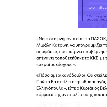
* Με την εγγρα
τους σχετικού
«Ναι» στα μνημόνια είπε το ΠΑΣΟΚ
Μιχάλη Κατρίνη, να υπογραμμίζει πω
αποφάσεις που παίρνει η κυβέρνηση 
απέναντι τοποθετήθηκε το ΚΚΕ, με 
«ακραίου αίσχους».
«Πόσο αμερικανόδουλοι; Θα στείλε
Πρώτα θα στείλει ο πρωθυπουργός τ
Ελληνόπουλα», είπε ο Κυριάκος Βε
κόμματα της αντιπολίτευσης που κ