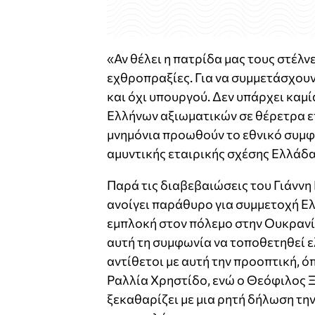
«Αν θέλει η πατρίδα μας τους στέλν
εχθροπραξίες. Για να συμμετάσχου
και όχι υπουργού. Δεν υπάρχει καμ
Ελλήνων αξιωματικών σε θέρετρα ε
μνημόνια προωθούν το εθνικό συμφ
αμυντικής εταιρικής σχέσης Ελλάδα
Παρά τις διαβεβαιώσεις του Γιάννη
ανοίγει παράθυρο για συμμετοχή Ε
εμπλοκή στον πόλεμο στην Ουκρανία
αυτή τη συμφωνία να τοποθετηθεί 
αντίθετοι με αυτή την προοπτική, ό
Ραλλία Χρηστίδο, ενώ ο Θεόφιλος 
ξεκαθαρίζει με μια ρητή δήλωση τη