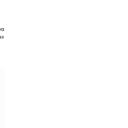
να
α»