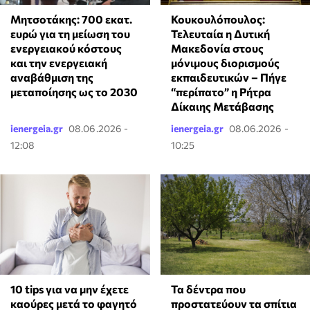
Μητσοτάκης: 700 εκατ.
Κουκουλόπουλος:
ευρώ για τη μείωση του
Τελευταία η Δυτική
ενεργειακού κόστους
Μακεδονία στους
και την ενεργειακή
μόνιμους διορισμούς
αναβάθμιση της
εκπαιδευτικών – Πήγε
μεταποίησης ως το 2030
“περίπατο” η Ρήτρα
Δίκαιης Μετάβασης
ienergeia.gr
08.06.2026 -
ienergeia.gr
08.06.2026 -
12:08
10:25
10 tips για να μην έχετε
Τα δέντρα που
καούρες μετά το φαγητό
προστατεύουν τα σπίτια