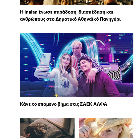
Η Inalan ένωσε παράδοση, διασκέδαση και
ανθρώπους στο Δημοτικό Αθηναϊκό Πανηγύρι
Κάνε το επόμενο βήμα στις ΣΑΕΚ ΑΛΦΑ