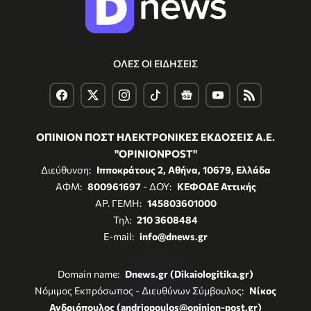
ΟΛΕΣ ΟΙ ΕΙΔΗΣΕΙΣ
ΟΠΙΝΙΟΝ ΠΟΣΤ ΗΛΕΚΤΡΟΝΙΚΕΣ ΕΚΔΟΣΕΙΣ Α.Ε.
"OPINIONPOST"
Διεύθυνση:
Ιπποκράτους 2, Αθήνα, 10679, Ελλάδα
ΑΦΜ:
800961697
- ΔΟΥ:
ΚΕΦΟΔΕ Αττικής
ΑΡ. ΓΕΜΗ:
145803601000
Τηλ:
210 3608484
E-mail:
info@dnews.gr
Domain name:
Dnews.gr (Dikaiologitika.gr)
Νόμιμος Εκπρόσωπος - Διευθύνων Σύμβουλος:
Νίκος
Ανδριόπουλος (andriopoulos@opinion-post.gr)