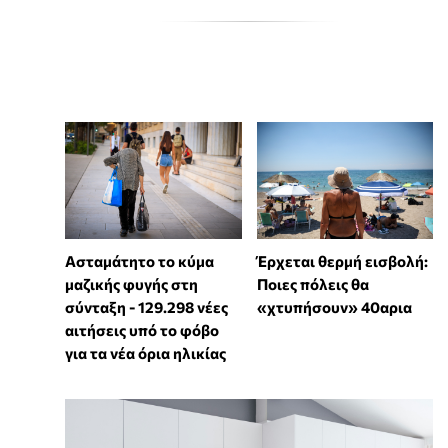
Ασταμάτητο το κύμα
Έρχεται θερμή εισβολή:
μαζικής φυγής στη
Ποιες πόλεις θα
σύνταξη - 129.298 νέες
«χτυπήσουν» 40αρια
αιτήσεις υπό το φόβο
για τα νέα όρια ηλικίας