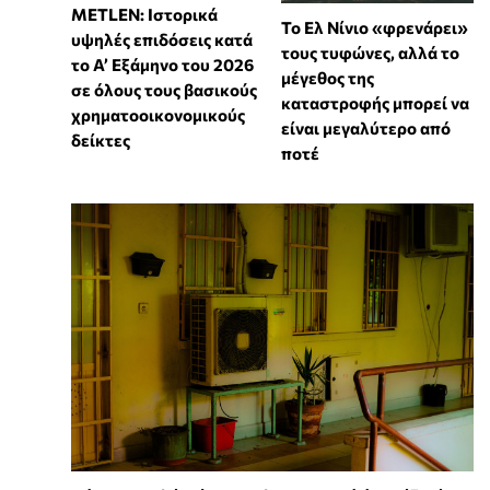
METLEN: Ιστορικά
Το Ελ Νίνιο «φρενάρει»
υψηλές επιδόσεις κατά
τους τυφώνες, αλλά το
το Α’ Εξάμηνο του 2026
μέγεθος της
σε όλους τους βασικούς
καταστροφής μπορεί να
χρηματοοικονομικούς
είναι μεγαλύτερο από
δείκτες
ποτέ