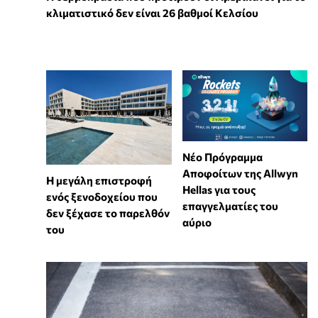
κλιματιστικό δεν είναι 26 βαθμοί Κελσίου
Νέο Πρόγραμμα
Αποφοίτων της Allwyn
Η μεγάλη επιστροφή
Hellas για τους
ενός ξενοδοχείου που
επαγγελματίες του
δεν ξέχασε το παρελθόν
αύριο
του