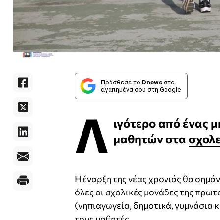
Πρόσθεσε το
Dnews
στα
αγαπημένα σου στη Google
Λ
ιγότερο από ένας μ
μαθητών στα
σχολε
Η έναρξη της νέας χρονιάς θα σημάν
όλες οι σχολικές μονάδες της πρω
(νηπιαγωγεία, δημοτικά, γυμνάσια κ
τους μαθητές.