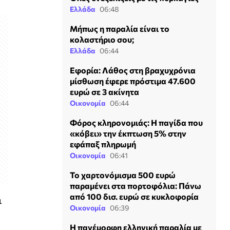
Ελλάδα
06:48
Μήπως η παραλία είναι το
κολαστήριο σου;
Ελλάδα
06:44
Εφορία: Λάθος στη βραχυχρόνια
μίσθωση έφερε πρόστιμα 47.600
ευρώ σε 3 ακίνητα
Οικονομία
06:44
Φόρος κληρονομιάς: Η παγίδα που
«κόβει» την έκπτωση 5% στην
εφάπαξ πληρωμή
Οικονομία
06:41
Το χαρτονόμισμα 500 ευρώ
παραμένει στα πορτοφόλια: Πάνω
από 100 δισ. ευρώ σε κυκλοφορία
ι
Οικονομία
06:39
Η πανέμορφη ελληνική παραλία με