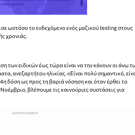
ς όρους χρήσης
σε ωστόσο το ενδεχόμενο ενός μαζικού testing στους
ής χρονιάς.
αση των ειδικών έως τώρα είναι να την κάνουν οι άνω τ
ατα, ανεξαρτήτου ηλικίας. «Είναι πολύ σημαντικό, είν
4η δόση ως προς τη βαριά νόσηση και όταν έρθει το
 Νοέμβριο, βλέπουμε τις καινούριες συστάσεις για