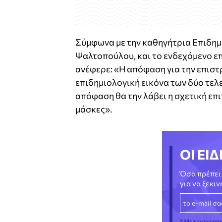
Σύμφωνα με την καθηγήτρια Επιδημ
Ψαλτοπούλου, και το ενδεχόμενο ε
ανέφερε: «Η απόφαση για την επιστ
επιδημιολογική εικόνα των δύο τελ
απόφαση θα την λάβει η σχετική επ
μάσκες».
ΟΙ ΕΙΔ
Όσα πρέπει 
για να ξεκι
* Με την εγγρα