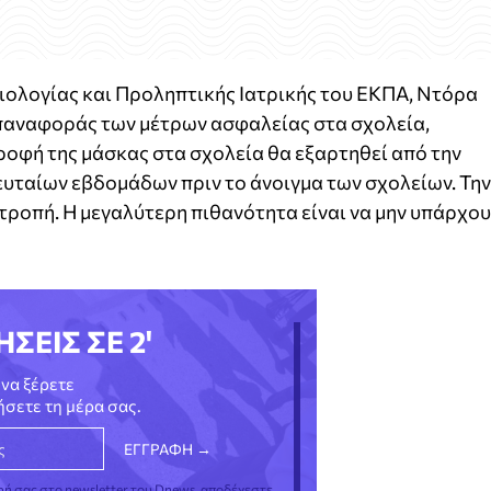
ιολογίας και Προληπτικής Ιατρικής του ΕΚΠΑ, Ντόρα
παναφοράς των μέτρων ασφαλείας στα σχολεία,
ροφή της μάσκας στα σχολεία θα εξαρτηθεί από την
ευταίων εβδομάδων πριν το άνοιγμα των σχολείων. Την
ιτροπή. Η μεγαλύτερη πιθανότητα είναι να μην υπάρχο
ΗΣΕΙΣ ΣΕ 2'
να ξέρετε
νήσετε τη μέρα σας.
φή σας στο newsletter του Dnews, αποδέχεστε