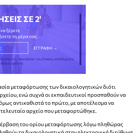
ΗΣΕΙΣ ΣΕ 2'
να ξέρετε
νήσετε τη μέρα σας.
φή σας στο newsletter του Dnews, αποδέχεστε
ς όρους χρήσης
ασία μεταφόρτωσης των δικαιολογητικών διότι
αρχείου, ενώ συχνά οι εκπαιδευτικοί προσπαθούν να
 όμως αντικαθιστά το πρώτο, με αποτέλεσμα να
 τελευταίο αρχείο που μεταφορτώθηκε.
πέρβαση του ορίου μεταφόρτωσης λόγω πληθώρας
ληθούν τα δικαιολογητικά στην ηλεκτρονική διεύθυνσ