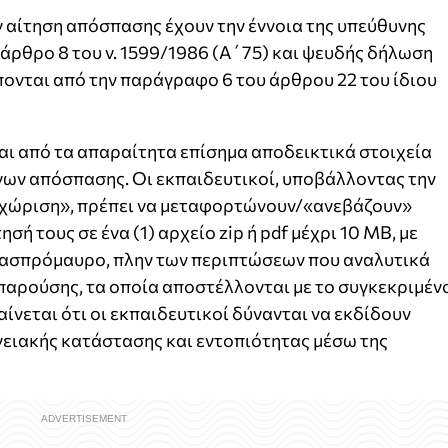
ν αίτηση απόσπασης έχουν την έννοια της υπεύθυνης
 άρθρο 8 του ν. 1599/1986 (Α΄75) και ψευδής δήλωση
ονται από την παράγραφο 6 του άρθρου 22 του ίδιου
ται από τα απαραίτητα επίσημα αποδεικτικά στοιχεία
γων απόσπασης. Οι εκπαιδευτικοί, υποβάλλοντας την
ταχώριση», πρέπει να μεταφορτώνουν/«ανεβάζουν»
σή τους σε ένα (1) αρχείο zip ή pdf μέχρι 10 ΜΒ, με
 ασπρόμαυρο, πλην των περιπτώσεων που αναλυτικά
παρούσης, τα οποία αποστέλλονται με το συγκεκριμέν
ίνεται ότι οι εκπαιδευτικοί δύνανται να εκδίδουν
νειακής κατάστασης και εντοπιότητας μέσω της