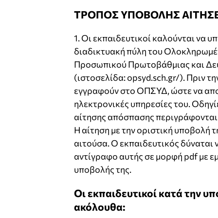
ΤΡΟΠΟΣ ΥΠΟΒΟΛΗΣ ΑΙΤΗΣΕ
1. Οι εκπαιδευτικοί καλούνται να 
διαδικτυακή πύλη του Ολοκληρωμέ
Προσωπικού Πρωτοβάθμιας και Δευ
(ιστοσελίδα: opsyd.sch.gr/). Πριν 
εγγραφούν στο ΟΠΣΥΔ, ώστε να απ
ηλεκτρονικές υπηρεσίες του. Οδηγίε
αίτησης απόσπασης περιγράφονται σ
Η αίτηση με την οριστική υποβολή τ
αιτούσα. Ο εκπαιδευτικός δύναται 
αντίγραφο αυτής σε μορφή pdf με 
υποβολής της.
Οι εκπαιδευτικοί κατά την υ
ακόλουθα: