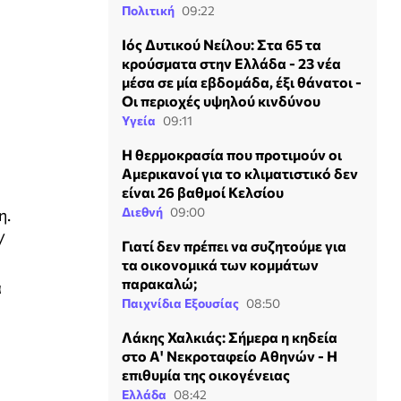
Πολιτική
09:22
Ιός Δυτικού Νείλου: Στα 65 τα
κρούσματα στην Ελλάδα - 23 νέα
μέσα σε μία εβδομάδα, έξι θάνατοι -
Οι περιοχές υψηλού κινδύνου
Υγεία
09:11
Η θερμοκρασία που προτιμούν οι
Αμερικανοί για το κλιματιστικό δεν
είναι 26 βαθμοί Κελσίου
Διεθνή
09:00
η.
/
Γιατί δεν πρέπει να συζητούμε για
τα οικονομικά των κομμάτων
παρακαλώ;
α
Παιχνίδια Εξουσίας
08:50
Λάκης Χαλκιάς: Σήμερα η κηδεία
στο Α' Νεκροταφείο Αθηνών - Η
επιθυμία της οικογένειας
Ελλάδα
08:42