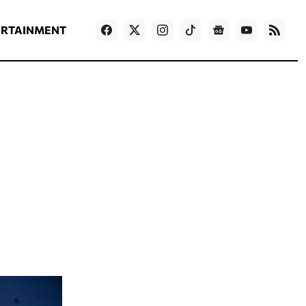
ΡΟΗ ΕΙΔΗΣΕΩΝ
T
NEWS IN ENGLISH
Games
ERTAINMENT