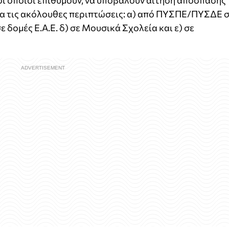
οι οποίοι επιθυμούν, να υποβάλουν αίτηση απόσπασης
για τις ακόλουθες περιπτώσεις: α) από ΠΥΣΠΕ/ΠΥΣΔΕ 
 δομές Ε.Α.Ε. δ) σε Μουσικά Σχολεία και ε) σε