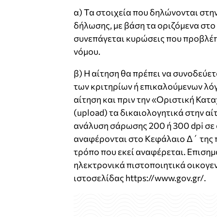
α) Τα στοιχεία που δηλώνονται στη
δήλωσης, με βάση τα οριζόμενα στο
συνεπάγεται κυρώσεις που προβλέπ
νόμου.
β) Η αίτηση θα πρέπει να συνοδεύε
των κριτηρίων ή επικαλούμενων λό
αίτηση και πριν την «Οριστική Κα
(upload) τα δικαιολογητικά στην αίτη
ανάλυση σάρωσης 200 ή 300 dpi σε
αναφέρονται στο Κεφάλαιο Δ΄ της 
τρόπο που εκεί αναφέρεται. Επισημα
ηλεκτρονικά πιστοποιητικά οικογε
ιστοσελίδας https://www.gov.gr/.