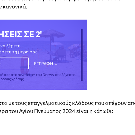
 κανονικά.
ΗΣΕΙΣ ΣΕ 2'
να ξέρετε
νήσετε τη μέρα σας.
φή σας στο newsletter του Dnews, αποδέχεστε
ς όρους χρήσης
λίστα με τους επαγγελματικούς κλάδους που απέχουν απ
ρα του Αγίου Πνεύματος 2024 είναι η κάτωθι: