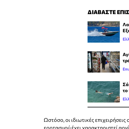
ΔΙΑΒΑΣΤΕ ΕΠΙ
Λα
Εξ
Ελ
Αγ
τρ
Επι
Σά
το
Ελ
Ωστόσο, οι ιδιωτικές επιχειρήσεις
εορτασμού έχει χαρακτηριστεί αργί