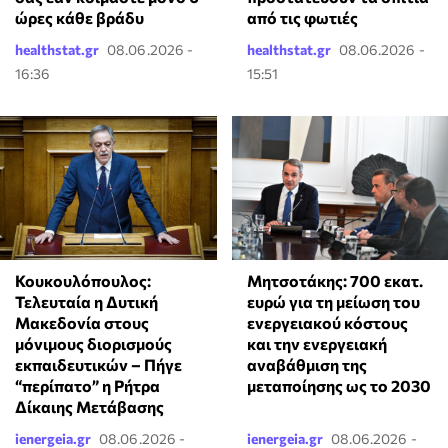
ώρες κάθε βράδυ
από τις φωτιές
healthstat.gr
08.06.2026 -
healthstat.gr
08.06.2026 -
16:36
15:51
Κουκουλόπουλος:
Μητσοτάκης: 700 εκατ.
Τελευταία η Δυτική
ευρώ για τη μείωση του
Μακεδονία στους
ενεργειακού κόστους
μόνιμους διορισμούς
και την ενεργειακή
εκπαιδευτικών – Πήγε
αναβάθμιση της
“περίπατο” η Ρήτρα
μεταποίησης ως το 2030
Δίκαιης Μετάβασης
ienergeia.gr
08.06.2026 -
ienergeia.gr
08.06.2026 -