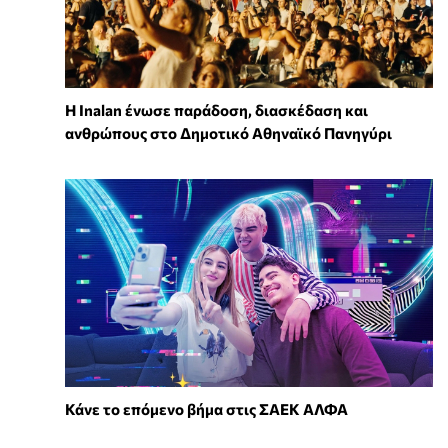
Η Inalan ένωσε παράδοση, διασκέδαση και
ανθρώπους στο Δημοτικό Αθηναϊκό Πανηγύρι
Κάνε το επόμενο βήμα στις ΣΑΕΚ ΑΛΦΑ