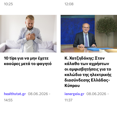
10:25
12:08
Κ. Χατζηδάκης: Στον
10 tips για να μην έχετε
κάλαθο των αχρήστων
καούρες μετά το φαγητό
οι αμφισβητήσεις για το
καλώδιο της ηλεκτρικής
διασύνδεσης Ελλάδας-
Κύπρου
healthstat.gr
08.06.2026 -
ienergeia.gr
08.06.2026 -
14:55
11:37