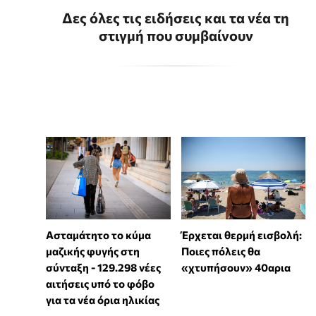
Δες όλες τις ειδήσεις και τα νέα τη
στιγμή που συμβαίνουν
Ασταμάτητο το κύμα
Έρχεται θερμή εισβολή:
μαζικής φυγής στη
Ποιες πόλεις θα
σύνταξη - 129.298 νέες
«χτυπήσουν» 40αρια
αιτήσεις υπό το φόβο
για τα νέα όρια ηλικίας