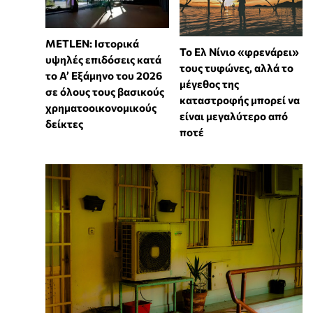
METLEN: Ιστορικά
Το Ελ Νίνιο «φρενάρει»
υψηλές επιδόσεις κατά
τους τυφώνες, αλλά το
το Α’ Εξάμηνο του 2026
μέγεθος της
σε όλους τους βασικούς
καταστροφής μπορεί να
χρηματοοικονομικούς
είναι μεγαλύτερο από
δείκτες
ποτέ