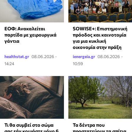
ΕΟΦ: Ανακαλείται
SOWISE+: Επιστημονική
παρτίδα με χειρουργικά
πρόοδος και καινοτομία
γάντια
για μια κυκλική
οικονομία στην πράξη
healthstat.gr
08.06.2026 -
ienergeia.gr
08.06.2026 -
14:24
10:59
Τι θα συμβεί στο σώμα
Τα δέντρα που
σας εάν κοιμάστε μόνο 6
προστατεύουν τα σπίτια