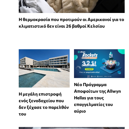
Η θερμοκρασία που προτιμούν οι Αμερικανοί για το
κλιματιστικό δεν είναι 26 βαθμοί Κελσίου
Νέο Πρόγραμμα
Αποφοίτων της Allwyn
Η μεγάλη επιστροφή
Hellas για τους
ενός ξενοδοχείου που
επαγγελματίες του
δεν ξέχασε το παρελθόν
αύριο
του