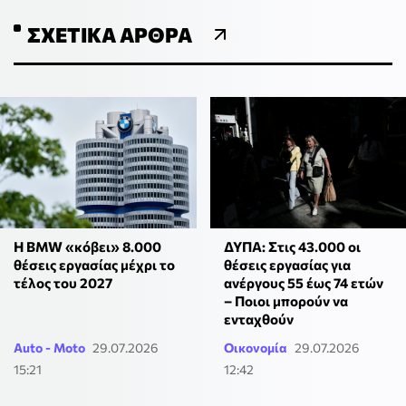
ΣΧΕΤΙΚΆ ΆΡΘΡΑ
H ΒMW «κόβει» 8.000
ΔΥΠΑ: Στις 43.000 οι
θέσεις εργασίας μέχρι το
θέσεις εργασίας για
τέλος του 2027
ανέργους 55 έως 74 ετών
– Ποιοι μπορούν να
ενταχθούν
Auto - Moto
29.07.2026
Οικονομία
29.07.2026
15:21
12:42