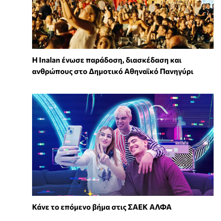
Η Inalan ένωσε παράδοση, διασκέδαση και
ανθρώπους στο Δημοτικό Αθηναϊκό Πανηγύρι
Κάνε το επόμενο βήμα στις ΣΑΕΚ ΑΛΦΑ