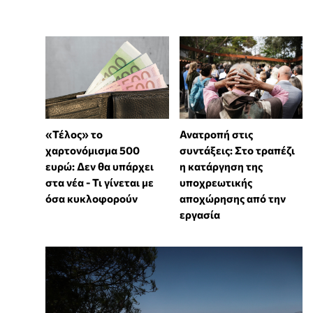
«Τέλος» το
Ανατροπή στις
χαρτονόμισμα 500
συντάξεις: Στο τραπέζι
ευρώ: Δεν θα υπάρχει
η κατάργηση της
στα νέα - Τι γίνεται με
υποχρεωτικής
όσα κυκλοφορούν
αποχώρησης από την
εργασία