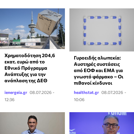
Χρηματοδότηση 204,6
Γυροειδής αλωπεκία:
εκατ. ευρώ από το
Αυστηρές συστάσεις
Εθνικό Πρόγραμμα
από ΕΟΦ και EMA για
Ανάπτυξης για την
γνωστό φάρμακο – Οι
ανάπλαση της ΔΕΘ
πιθανοί κίνδυνοι
ienergeia.gr
08.07.2026 -
healthstat.gr
08.07.2026 -
12:36
10:06