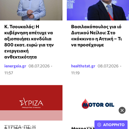
Κ. Τσουκαλάς: Η
Βασιλακόπουλος για ιό
κυβέρνηση απέτυχε να
Δυτικού Νείλου: Στο
αξιοποιήσει κονδύλια
«κόκκινο» η Αττική – Τι
800 εκατ. ευρώ για την
να προσέχουμε
ενεργειακή
ανθεκτικότητα
ienergeia.gr
08.07.2026 -
healthstat.gr
08.07.2026 -
11:57
11:19
×
ΑΠΟΡΡΗΤΟ
ΣΥΡΙΖΑ-ΠΣ: Η
Μοτορ Όϊλ: Στις 25