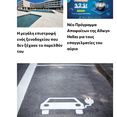
Νέο Πρόγραμμα
Αποφοίτων της Allwyn
Η μεγάλη επιστροφή
Hellas για τους
ενός ξενοδοχείου που
επαγγελματίες του
δεν ξέχασε το παρελθόν
αύριο
του