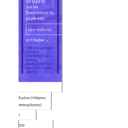
να ξέρετε
για να
ξεκινήσετε τη
μέρα σας.
* Με την εγγραφή
σας στο
newsletter του
Dnews,
αποδέχεστε τους
σχετικούς όρους
χρήσης
8
μήνες (πλήρους
απασχόλησης)
1
210