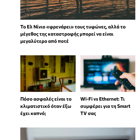
Το Ελ Νίνιο «φρενάρει» τους τυφώνες, αλλά το
μέγεθος της καταστροφής μπορεί να είναι
μεγαλύτερο από ποτέ
Wi-Fi vs Ethernet: Τι
Πόσο ασφαλές είναι το
συμφέρει για τη Smart
κλιματιστικό όταν έξω
TV σας
έχει καπνό;