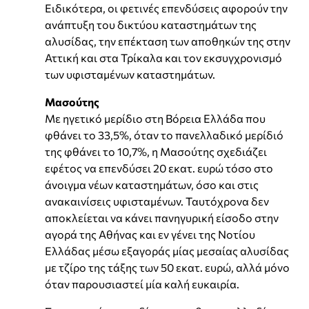
Ειδικότερα, οι φετινές επενδύσεις αφορούν την
ανάπτυξη του δικτύου καταστημάτων της
αλυσίδας, την επέκταση των αποθηκών της στην
Αττική και στα Τρίκαλα και τον εκσυγχρονισμό
των υφισταμένων καταστημάτων.
Μασούτης
Με ηγετικό μερίδιο στη Βόρεια Ελλάδα που
φθάνει το 33,5%, όταν το πανελλαδικό μερίδιό
της φθάνει το 10,7%, η Μασούτης σχεδιάζει
εφέτος να επενδύσει 20 εκατ. ευρώ τόσο στο
άνοιγμα νέων καταστημάτων, όσο και στις
ανακαινίσεις υφισταμένων. Ταυτόχρονα δεν
αποκλείεται να κάνει πανηγυρική είσοδο στην
αγορά της Αθήνας και εν γένει της Νοτίου
Ελλάδας μέσω εξαγοράς μίας μεσαίας αλυσίδας
με τζίρο της τάξης των 50 εκατ. ευρώ, αλλά μόνο
όταν παρουσιαστεί μία καλή ευκαιρία.