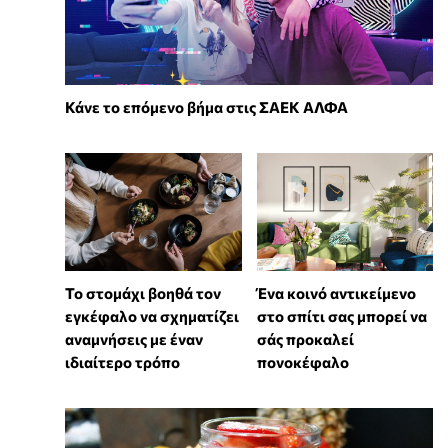
Κάνε το επόμενο βήμα στις ΣΑΕΚ ΑΛΦΑ
Το στομάχι βοηθά τον
Ένα κοινό αντικείμενο
εγκέφαλο να σχηματίζει
στο σπίτι σας μπορεί να
αναμνήσεις με έναν
σάς προκαλεί
ιδιαίτερο τρόπο
πονοκέφαλο