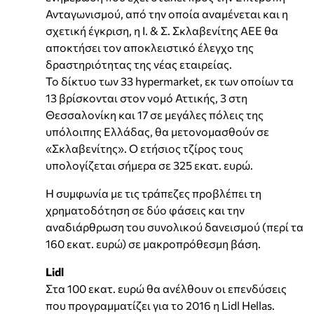
Ανταγωνισμού, από την οποία αναμένεται και η
σχετική έγκριση, η Ι. & Σ. Σκλαβενίτης ΑΕΕ θα
αποκτήσει τον αποκλειστικό έλεγχο της
δραστηριότητας της νέας εταιρείας.
Το δίκτυο των 33 hypermarket, εκ των οποίων τα
13 βρίσκονται στον νομό Αττικής, 3 στη
Θεσσαλονίκη και 17 σε μεγάλες πόλεις της
υπόλοιπης Ελλάδας, θα μετονομασθούν σε
«Σκλαβενίτης». Ο ετήσιος τζίρος τους
υπολογίζεται σήμερα σε 325 εκατ. ευρώ.
Η συμφωνία με τις τράπεζες προβλέπει τη
χρηματοδότηση σε δύο φάσεις και την
αναδιάρθρωση του συνολικού δανεισμού (περί τα
160 εκατ. ευρώ) σε μακροπρόθεσμη βάση.
Lidl
Στα 100 εκατ. ευρώ θα ανέλθουν οι επενδύσεις
που προγραμματίζει για το 2016 η Lidl Hellas.