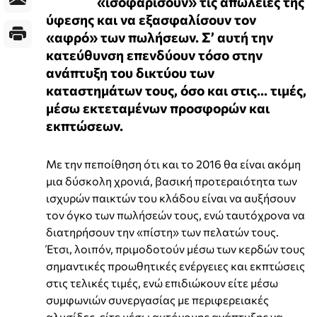
«ισοφαρίσουν» τις απώλειες της
ύφεσης και να εξασφαλίσουν τον
«αφρό» των πωλήσεων. Σ’ αυτή την
κατεύθυνση επενδύουν τόσο στην
ανάπτυξη του δικτύου των
καταστημάτων τους, όσο και στις... τιμές,
μέσω εκτεταμένων προσφορών και
εκπτώσεων.
Με την πεποίθηση ότι και το 2016 θα είναι ακόμη
μια δύσκολη χρονιά, βασική προτεραιότητα των
ισχυρών παικτών του κλάδου είναι να αυξήσουν
τον όγκο των πωλήσεών τους, ενώ ταυτόχρονα να
διατηρήσουν την «πίστη» των πελατών τους.
Έτσι, λοιπόν, πριμοδοτούν μέσω των κερδών τους
σημαντικές προωθητικές ενέργειες και εκπτώσεις
στις τελικές τιμές, ενώ επιδιώκουν είτε μέσω
συμφωνιών συνεργασίας με περιφερειακές
αλυσίδες, είτε μέσω αυτόνομης ανάπτυξης να