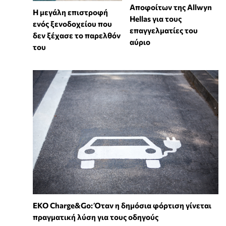
Αποφοίτων της Allwyn
Η μεγάλη επιστροφή
Hellas για τους
ενός ξενοδοχείου που
επαγγελματίες του
δεν ξέχασε το παρελθόν
αύριο
του
EKO Charge&Go: Όταν η δημόσια φόρτιση γίνεται
πραγματική λύση για τους οδηγούς