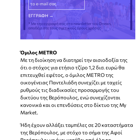
* Με την εγγραφή σας στο newsletter του Dnews,
αποδέχεστε τους σχετικούς όρους χρήσης
Όμιλος ΜETRO
Με τη διοίκηση να διατηρεί την αισιοδοξία της
ότι ο στόχος για ετήσιο τζίρο 1,2 δισ. ευρώ θα
επιτευχθεί εφέτος, ο όμιλος ΜETRO της
οικογένειας Παντελιάδη συνεχίζει με ταχείς
ρυθμούς τις διαδικασίες προσαρμογής του
δικτύου της Βερόπουλος, ενώ συνεχίζονται
κανονικά και οι επενδύσεις στο δίκτυο της My
Market.
Ήδη έχουν αλλάξει ταμπέλες σε 20 καταστήματα
της Βερόπουλος, με στόχο το σήμα της Αφοί
Βερόπουλοι να έχει κατέβει από όλα τα