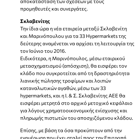
αποκατάσταση των σχέσεων με τους
προμηθευτές και συνεργάτες.
Σκλαβενίτης
Την ίδια ώρα η νέα εταιρεία μεταξύ Σκλαβενίτη
και Μαρινόπουλου για τα 33 Hypermarkets της
δεύτερης αναμένεται να αρχίσει τη λειτουργία της
τον Ιούνιο του 2016.
Ειδικότερα, η Μαρινόπουλος, μέσω εταιρικού
μετασχηματισμού (απόσχιση), θα εισφέρει τον
κλάδο που συγκροτείται από τη δραστηριότητα
λιανικής πώλησης τροφίμων και λοιπών
καταναλωτικών αγαθών, μέσω των 33
hypermarkets, και η Ι. & Σ. Σκλαβενίτης ΑΕΕ θα
εισφέρει μετρητά στο αρχικό μετοχικό κεφάλαιο
για λόγους χρηματοοικονομικής ενίσχυσης και
πληρωμής πιστωτών του αποσχιζόμενου κλάδου.
Επίσης, με βάση τα όσα προκύπτουν από την
ενημέρωση που έχει σταλεί προς την Επιτροπή