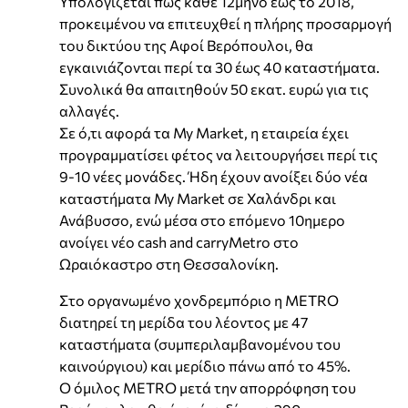
Υπολογίζεται πως κάθε 12μηνο έως το 2018,
προκειμένου να επιτευχθεί η πλήρης προσαρμογή
του δικτύου της Αφοί Βερόπουλοι, θα
εγκαινιάζονται περί τα 30 έως 40 καταστήματα.
Συνολικά θα απαιτηθούν 50 εκατ. ευρώ για τις
αλλαγές.
Σε ό,τι αφορά τα My Market, η εταιρεία έχει
προγραμματίσει φέτος να λειτουργήσει περί τις
9-10 νέες μονάδες. Ήδη έχουν ανοίξει δύο νέα
καταστήματα My Market σε Χαλάνδρι και
Ανάβυσσο, ενώ μέσα στο επόμενο 10ημερο
ανοίγει νέο cash and carryMetro στο
Ωραιόκαστρο στη Θεσσαλονίκη.
Στο οργανωμένο χονδρεμπόριο η ΜETRO
διατηρεί τη μερίδα του λέοντος με 47
καταστήματα (συμπεριλαμβανομένου του
καινούργιου) και μερίδιο πάνω από το 45%.
Ο όμιλος ΜETRO μετά την απορρόφηση του