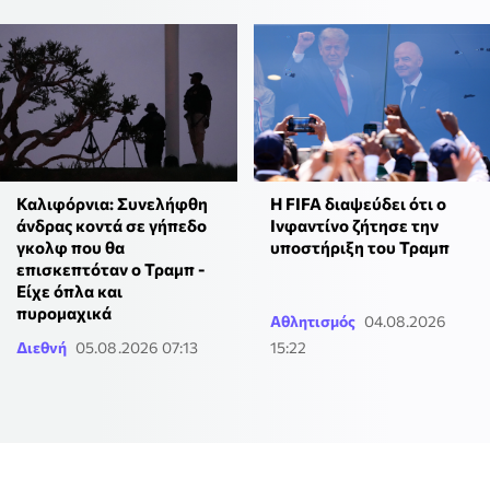
Καλιφόρνια: Συνελήφθη
Η FIFA διαψεύδει ότι ο
άνδρας κοντά σε γήπεδο
Ινφαντίνο ζήτησε την
γκολφ που θα
υποστήριξη του Τραμπ
επισκεπτόταν ο Τραμπ -
Είχε όπλα και
πυρομαχικά
Αθλητισμός
04.08.2026
Διεθνή
05.08.2026 07:13
15:22