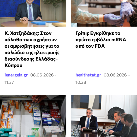
Κ. Χατζηδάκης: Στον
Γρίπη: Εγκρίθηκε το
κάλαθο των αχρήστων
πρώτο εμβόλιο mRNA
οι αμφισβητήσεις για το
από τον FDA
καλώδιο της ηλεκτρικής
διασύνδεσης Ελλάδας-
Κύπρου
ienergeia.gr
08.06.2026 -
healthstat.gr
08.06.2026 -
11:37
10:38