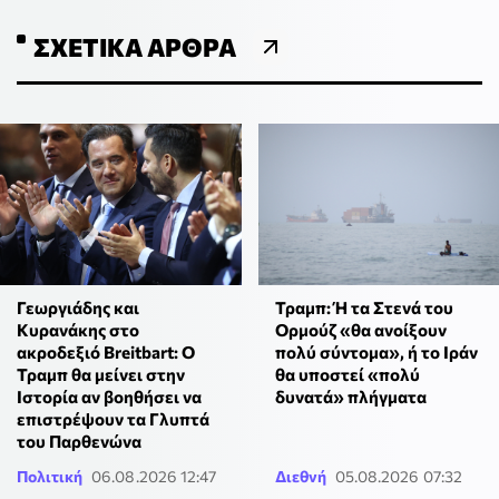
ΣΧΕΤΙΚΆ ΆΡΘΡΑ
Γεωργιάδης και
Τραμπ: Ή τα Στενά του
Κυρανάκης στο
Ορμούζ «θα ανοίξουν
ακροδεξιό Breitbart: Ο
πολύ σύντομα», ή το Ιράν
Τραμπ θα μείνει στην
θα υποστεί «πολύ
Ιστορία αν βοηθήσει να
δυνατά» πλήγματα
επιστρέψουν τα Γλυπτά
του Παρθενώνα
Πολιτική
06.08.2026 12:47
Διεθνή
05.08.2026 07:32