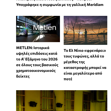
Υπογράφηκε η συμφωνία με τη γαλλική Meridiam
METLEN: Ιστορικά
Το Ελ Νίνιο «φρενάρει»
υψηλές επιδόσεις κατά
τους τυφώνες, αλλά το
το Α’ Εξάμηνο του 2026
μέγεθος της
σε όλους τους βασικούς
καταστροφής μπορεί να
χρηματοοικονομικούς
είναι μεγαλύτερο από
δείκτες
ποτέ