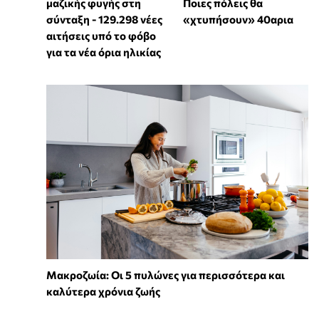
μαζικής φυγής στη
Ποιες πόλεις θα
σύνταξη - 129.298 νέες
«χτυπήσουν» 40αρια
αιτήσεις υπό το φόβο
για τα νέα όρια ηλικίας
Mακροζωία: Οι 5 πυλώνες για περισσότερα και
καλύτερα χρόνια ζωής