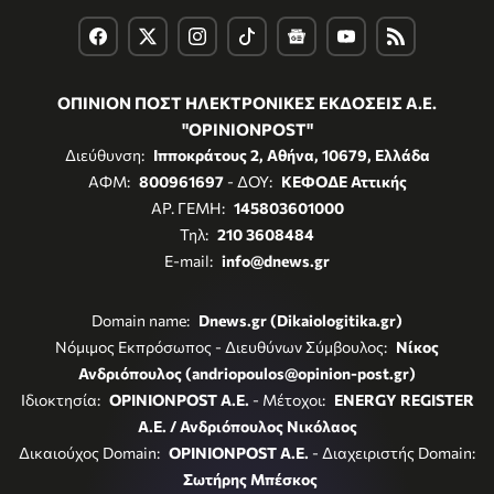
ΟΠΙΝΙΟΝ ΠΟΣΤ ΗΛΕΚΤΡΟΝΙΚΕΣ ΕΚΔΟΣΕΙΣ Α.Ε.
"OPINIONPOST"
Διεύθυνση:
Ιπποκράτους 2, Αθήνα, 10679, Ελλάδα
ΑΦΜ:
800961697
- ΔΟΥ:
ΚΕΦΟΔΕ Αττικής
ΑΡ. ΓΕΜΗ:
145803601000
Τηλ:
210 3608484
E-mail:
info@dnews.gr
Domain name:
Dnews.gr (Dikaiologitika.gr)
Νόμιμος Εκπρόσωπος - Διευθύνων Σύμβουλος:
Νίκος
Ανδριόπουλος (andriopoulos@opinion-post.gr)
Ιδιοκτησία:
OPINIONPOST A.E.
- Μέτοχοι:
ENERGY REGISTER
Α.Ε. / Ανδριόπουλος Νικόλαος
Δικαιούχος Domain:
OPINIONPOST A.E.
- Διαχειριστής Domain:
Σωτήρης Μπέσκος