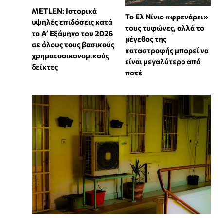
METLEN: Ιστορικά
Το Ελ Νίνιο «φρενάρει»
υψηλές επιδόσεις κατά
τους τυφώνες, αλλά το
το Α’ Εξάμηνο του 2026
μέγεθος της
σε όλους τους βασικούς
καταστροφής μπορεί να
χρηματοοικονομικούς
είναι μεγαλύτερο από
δείκτες
ποτέ