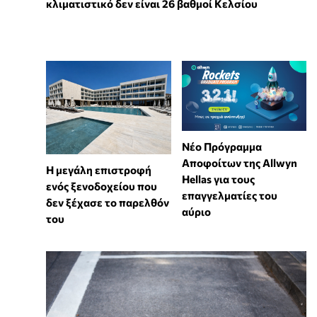
κλιματιστικό δεν είναι 26 βαθμοί Κελσίου
Νέο Πρόγραμμα
Αποφοίτων της Allwyn
Η μεγάλη επιστροφή
Hellas για τους
ενός ξενοδοχείου που
επαγγελματίες του
δεν ξέχασε το παρελθόν
αύριο
του