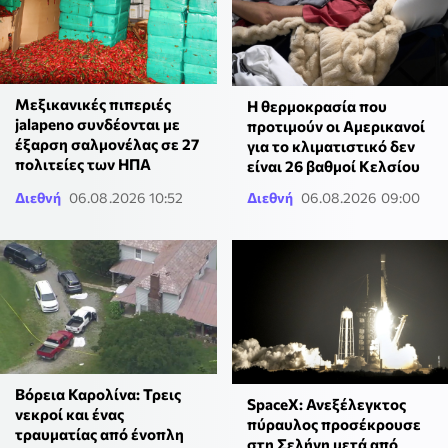
Μεξικανικές πιπεριές
Η θερμοκρασία που
jalapeno συνδέονται με
προτιμούν οι Αμερικανοί
έξαρση σαλμονέλας σε 27
για το κλιματιστικό δεν
πολιτείες των ΗΠΑ
είναι 26 βαθμοί Κελσίου
Διεθνή
06.08.2026 10:52
Διεθνή
06.08.2026 09:00
Βόρεια Καρολίνα: Τρεις
SpaceX: Ανεξέλεγκτος
νεκροί και ένας
πύραυλος προσέκρουσε
τραυματίας από ένοπλη
στη Σελήνη μετά από