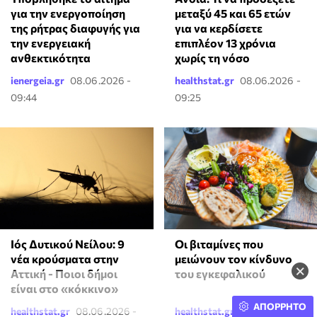
για την ενεργοποίηση
μεταξύ 45 και 65 ετών
της ρήτρας διαφυγής για
για να κερδίσετε
την ενεργειακή
επιπλέον 13 χρόνια
ανθεκτικότητα
χωρίς τη νόσο
ienergeia.gr
08.06.2026 -
healthstat.gr
08.06.2026 -
09:44
09:25
Ιός Δυτικού Νείλου: 9
Οι βιταμίνες που
νέα κρούσματα στην
μειώνουν τον κίνδυνο
×
Αττική - Ποιοι δήμοι
του εγκεφαλικού
είναι στο «κόκκινο»
ΑΠΟΡΡΗΤΟ
healthstat.gr
08.06.2026 -
healthstat.gr
08.06.2026 -