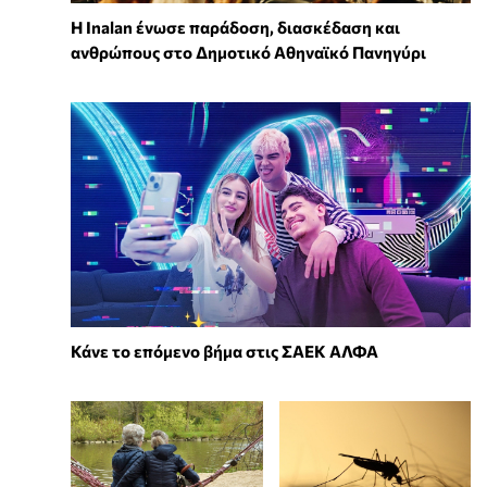
Η Inalan ένωσε παράδοση, διασκέδαση και
ανθρώπους στο Δημοτικό Αθηναϊκό Πανηγύρι
Κάνε το επόμενο βήμα στις ΣΑΕΚ ΑΛΦΑ