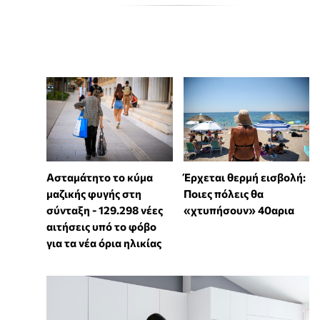
Ασταμάτητο το κύμα
Έρχεται θερμή εισβολή:
μαζικής φυγής στη
Ποιες πόλεις θα
σύνταξη - 129.298 νέες
«χτυπήσουν» 40αρια
αιτήσεις υπό το φόβο
για τα νέα όρια ηλικίας