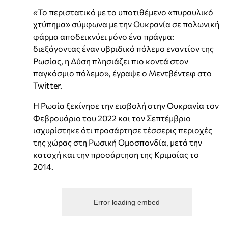
«Το περιστατικό με το υποτιθέμενο «πυραυλικό
χτύπημα» σύμφωνα με την Ουκρανία σε πολωνική
φάρμα αποδεικνύει μόνο ένα πράγμα:
διεξάγοντας έναν υβριδικό πόλεμο εναντίον της
Ρωσίας, η Δύση πλησιάζει πιο κοντά στον
παγκόσμιο πόλεμο», έγραψε ο Μεντβέντεφ στο
Twitter.
Η Ρωσία ξεκίνησε την εισβολή στην Ουκρανία τον
Φεβρουάριο του 2022 και τον Σεπτέμβριο
ισχυρίστηκε ότι προσάρτησε τέσσερις περιοχές
της χώρας στη Ρωσική Ομοσπονδία, μετά την
κατοχή και την προσάρτηση της Κριμαίας το
2014.
Error loading embed