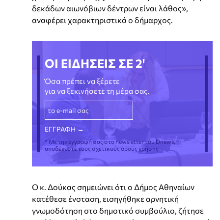
δεκάδων αιωνόβιων δέντρων είναι λάθος»,
αναφέρει χαρακτηριστικά ο δήμαρχος.
ΟΙ ΕΙΔΗΣΕΙΣ ΣΕ 2'
Όσα πρέπει να ξέρετε
για να ξεκινήσετε τη μέρα σας.
* Με την εγγραφή σας στο newsletter του Dnews,
αποδέχεστε τους σχετικούς όρους χρήσης
Ο κ. Δούκας σημειώνει ότι ο Δήμος Αθηναίων
κατέθεσε ένσταση, εισηγήθηκε αρνητική
γνωμοδότηση στο δημοτικό συμβούλιο, ζήτησε