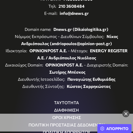
Τηλ:
210 3608484
E-mail:
info@dnews.gr
Domain name:
Dnews.gr (Dikaiologitika.gr)
Νόμιμος Εκπρόσωπος - Διευθύνων Σύμβουλος:
Νίκος
Ανδριόπουλος (andriopoulos@opinion-post.gr)
Ιδιοκτησία:
OPINIONPOST A.E.
- Μέτοχοι:
ENERGY REGISTER
Α.Ε. / Ανδριόπουλος Νικόλαος
Δικαιούχος Domain:
OPINIONPOST A.E.
- Διαχειριστής Domain:
Σωτήρης Μπέσκος
Διευθυντής Ιστοσελίδας:
Παναγιώτης Ευθυμιάδης
Διευθυντής Σύνταξης:
Κώστας Σαρρηκώστας
ΤΑΥΤΟΤΗΤΑ
ΔΙΑΦΗΜΙΣΗ
×
ΟΡΟΙ ΧΡΗΣΗΣ
ΠΟΛΙΤΙΚΗ ΠΡΟΣΤΑΣΙΑΣ ΔΕΔΟΜΕΝΩΝ
ΑΠΟΡΡΗΤΟ
ΠΟΛΙΤΙΚΗ ΑΠΟΡΡΗΤΟΥ