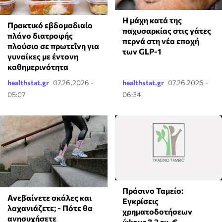
Η μάχη κατά της
Πρακτικό εβδομαδιαίο
παχυσαρκίας στις γάτες
πλάνο διατροφής
περνά στη νέα εποχή
πλούσιο σε πρωτεΐνη για
των GLP-1
γυναίκες με έντονη
καθημερινότητα
healthstat.gr
07.26.2026 -
healthstat.gr
07.26.2026 -
05:07
06:34
Πράσινο Ταμείο:
Ανεβαίνετε σκάλες και
Εγκρίσεις
λαχανιάζετε; - Πότε θα
χρηματοδοτήσεων
ανησυχήσετε
ύψους 3,2 εκ. €