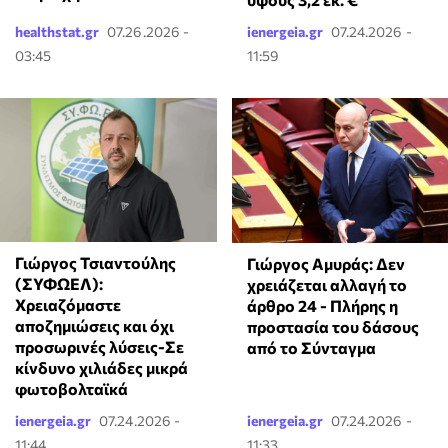
healthstat.gr
07.26.2026 -
ienergeia.gr
07.24.2026 -
03:45
11:59
Γιώργος Τσιαντούλης
Γιώργος Αμυράς: Δεν
(ΣΥΦΩΕΛ):
χρειάζεται αλλαγή το
Χρειαζόμαστε
άρθρο 24 - Πλήρης η
αποζημιώσεις και όχι
προστασία του δάσους
προσωρινές λύσεις-Σε
από το Σύνταγμα
κίνδυνο χιλιάδες μικρά
φωτοβολταϊκά
ienergeia.gr
07.24.2026 -
ienergeia.gr
07.24.2026 -
11:44
11:33