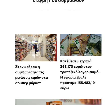
στιγμή που συμβαίνουν
Κατέθεσε μετρητά
268.170 ευρώ στον
Στον «αέρα» η
τραπεζικό λογαριασμό -
συμφωνία για τις
Η εφορία έβαλε
μειώσεις τιμών στα
πρόστιμο 155.482,19
σούπερ μάρκετ
ευρώ