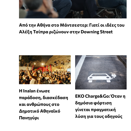
Από την Αθήνα στο Μάντσεστερ: Γιατί οι ιδέες του
Αλέξη Τσίπρα ριζώνουν στην Downing Street
Η Inalan ένωσε
EKO Charge&Go: Όταν η
παράδοση, διασκέδαση
δημόσια φόρτιση
και ανθρώπους στο
γίνεται πραγματική
Δημοτικό Αθηναϊκό
λύση για τους οδηγούς
Πανηγύρι