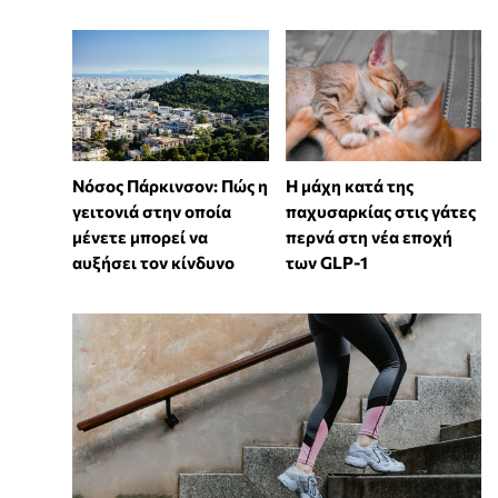
Νόσος Πάρκινσον: Πώς η
Η μάχη κατά της
γειτονιά στην οποία
παχυσαρκίας στις γάτες
μένετε μπορεί να
περνά στη νέα εποχή
αυξήσει τον κίνδυνο
των GLP-1