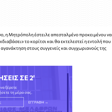
σο, η Μητρόπολη έστειλε απεσταλμένο προκειμένου να
 «διαβάσει» το κορίτσι και θα εκτελεστεί η εντολή που
 αγανάκτηση στους συγγενείς και συγχωριανούς της
ΗΣΕΙΣ ΣΕ 2'
να ξέρετε
νήσετε τη μέρα σας.
φή σας στο newsletter του Dnews, αποδέχεστε