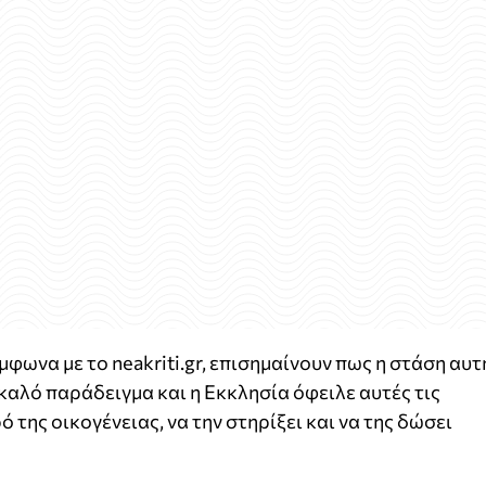
μφωνα με το neakriti.gr, επισημαίνουν πως η στάση αυτ
ο καλό παράδειγμα και η Εκκλησία όφειλε αυτές τις
 της οικογένειας, να την στηρίξει και να της δώσει