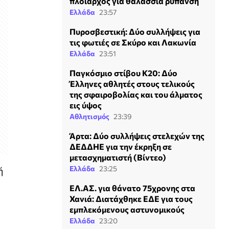
πλοίαρχος για θαλάσσια ρύπανση
Ελλάδα
23:57
Πυροσβεστική: Δύο συλλήψεις για
τις φωτιές σε Σκύρο και Λακωνία
Ελλάδα
23:51
Παγκόσμιο στίβου Κ20: Δύο
Έλληνες αθλητές στους τελικούς
της σφαιροβολίας και του άλματος
εις ύψος
Αθλητισμός
23:39
Άρτα: Δύο συλλήψεις στελεχών της
ΔΕΔΔΗΕ για την έκρηξη σε
μετασχηματιστή (Βίντεο)
Ελλάδα
23:25
ή
ΕΛ.ΑΣ. για θάνατο 75χρονης στα
Χανιά: Διατάχθηκε ΕΔΕ για τους
εμπλεκόμενους αστυνομικούς
Ελλάδα
23:20