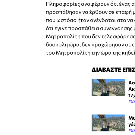
Πληροφορίες αναφέρουν ότι ένας αν
προσπάθησαν να έρθουν σε επαφή 
που ωστόσο ήταν ανένδοτοι στο να 
ότι έγινε προσπάθεια συνεννόησης 
Μητροπολίτη που δεν τελεσφόρησαν
δύσκολη ώρα, δεν προχώρησαν σε ε
του Μητροπολίτη την ώρα της κηδεί
ΔΙΑΒΑΣΤΕ ΕΠΙ
Ασ
Ακ
17
Ελ
Μυ
γέ
Ελ