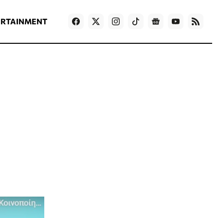
ΡΟΗ ΕΙΔΗΣΕΩΝ
T
NEWS IN ENGLISH
Games
ERTAINMENT