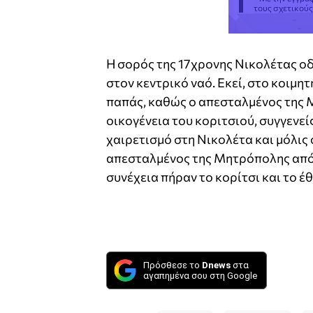
τους σχετικού
Η σορός της 17χρονης Νικολέτας οδ
στον κεντρικό ναό. Εκεί, στο κοιμη
παπάς, καθώς ο απεσταλμένος της 
οικογένεια του κοριτσιού, συγγενεί
χαιρετισμό στη Νικολέτα και μόλις 
απεσταλμένος της Μητρόπολης από 
συνέχεια πήραν το κορίτσι και το 
Πρόσθεσε το
Dnews
στα
αγαπημένα σου στη Google