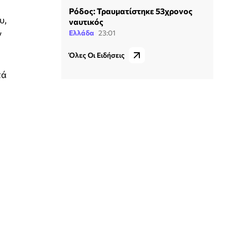
Ρόδος: Τραυματίστηκε 53χρονος
υ,
ναυτικός
ν
Ελλάδα
23:01
Όλες Οι Ειδήσεις
τά