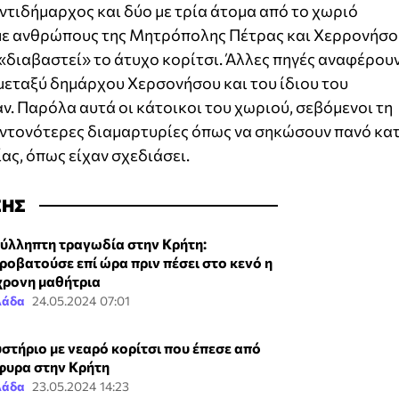
τιδήμαρχος και δύο με τρία άτομα από το χωριό
με ανθρώπους της Μητρόπολης Πέτρας και Χερρονήσο
«διαβαστεί» το άτυχο κορίτσι. Άλλες πηγές αναφέρου
μεταξύ δημάρχου Χερσονήσου και του ίδιου του
. Παρόλα αυτά οι κάτοικοι του χωριού, σεβόμενοι τη
ντονότερες διαμαρτυρίες όπως να σηκώσουν πανό κα
ας, όπως είχαν σχεδιάσει.
ΣΗΣ
ύλληπτη τραγωδία στην Κρήτη:
ροβατούσε επί ώρα πριν πέσει στο κενό η
χρονη μαθήτρια
λάδα
24.05.2024 07:01
στήριο με νεαρό κορίτσι που έπεσε από
φυρα στην Κρήτη
λάδα
23.05.2024 14:23