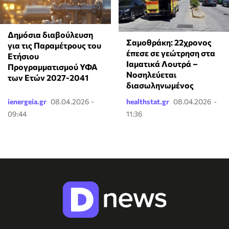
Δημόσια διαβούλευση
Σαμοθράκη: 22χρονος
για τις Παραμέτρους του
έπεσε σε γεώτρηση στα
Ετήσιου
Ιαματικά Λουτρά –
Προγραμματισμού ΥΦΑ
Νοσηλεύεται
των Ετών 2027-2041
διασωληνωμένος
ienergeia.gr
08.04.2026 -
healthstat.gr
08.04.2026 -
09:44
11:36