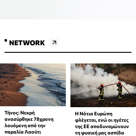
NETWORK
Τήνος: Νεκρή
Η Νότια Ευρώπη
ανασύρθηκε 78χρονη
φλέγεται, ενώ οι ηγέτες
λουόμενη από την
της ΕΕ αποδυναμώνουν
παραλία Λαούτι
τη φυσική μας ασπίδα