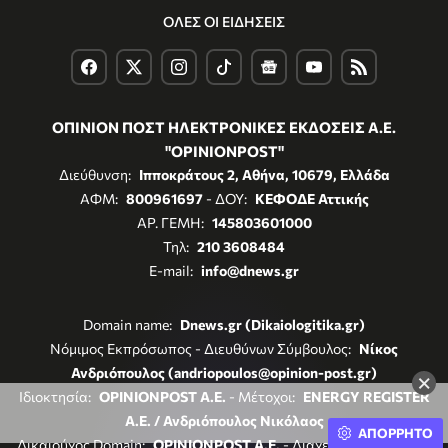
ΟΛΕΣ ΟΙ ΕΙΔΗΣΕΙΣ
ΟΠΙΝΙΟΝ ΠΟΣΤ ΗΛΕΚΤΡΟΝΙΚΕΣ ΕΚΔΟΣΕΙΣ Α.Ε.
"OPINIONPOST"
Διεύθυνση:
Ιπποκράτους 2, Αθήνα, 10679, Ελλάδα
ΑΦΜ:
800961697
- ΔΟΥ:
ΚΕΦΟΔΕ Αττικής
ΑΡ. ΓΕΜΗ:
145803601000
Τηλ:
210 3608484
E-mail:
info@dnews.gr
Domain name:
Dnews.gr (Dikaiologitika.gr)
Νόμιμος Εκπρόσωπος - Διευθύνων Σύμβουλος:
Νίκος
Ανδριόπουλος (andriopoulos@opinion-post.gr)
×
Ιδιοκτησία:
OPINIONPOST A.E.
- Μέτοχοι:
ENERGY REGISTER
Α.Ε. / Ανδριόπουλος Νικόλαος
ΑΠΟΡΡΗΤΟ
Δικαιούχος Domain:
OPINIONPOST A.E.
- Διαχειριστής Domain: