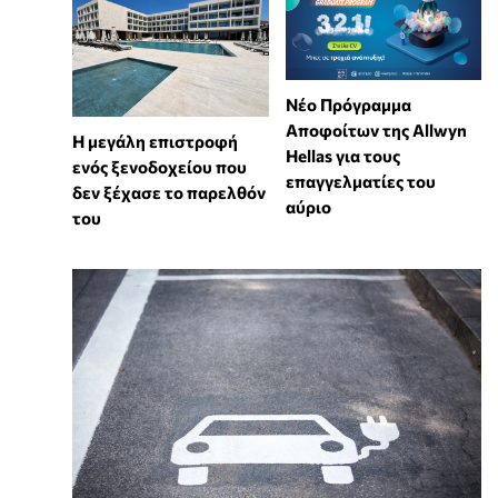
Νέο Πρόγραμμα
Αποφοίτων της Allwyn
Η μεγάλη επιστροφή
Hellas για τους
ενός ξενοδοχείου που
επαγγελματίες του
δεν ξέχασε το παρελθόν
αύριο
του