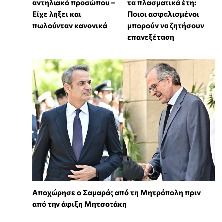
αντηλιακό προσώπου –
τα πλασματικά έτη:
Είχε λήξει και
Ποιοι ασφαλισμένοι
πωλούνταν κανονικά
μπορούν να ζητήσουν
επανεξέταση
Αποχώρησε ο Σαμαράς από τη Μητρόπολη πριν
από την άφιξη Μητσοτάκη