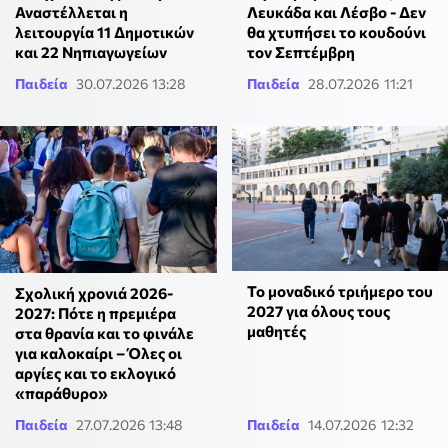
Αναστέλλεται η
Λευκάδα και Λέσβο - Δεν
λειτουργία 11 Δημοτικών
θα χτυπήσει το κουδούνι
και 22 Νηπιαγωγείων
τον Σεπτέμβρη
Παιδεία
30.07.2026 13:28
Παιδεία
28.07.2026 11:21
Το μοναδικό τριήμερο του
Σχολική χρονιά 2026-
2027 για όλους τους
2027: Πότε η πρεμιέρα
μαθητές
στα θρανία και το φινάλε
για καλοκαίρι – Όλες οι
αργίες και το εκλογικό
«παράθυρο»
Παιδεία
27.07.2026 13:48
Παιδεία
14.07.2026 12:32