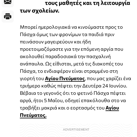
τους μαθητές και τη λειτουργία
των σχολείων.
Μπορεί ημερολογιακά να κινούμαστε προς το
Πάσχα όμως των φρονίμων τα παιδιά πριν
πεινάσουν μαγειρεύουν και ήδη
προετοιμαζόμαστε για την επόμενη αργία που
ακολουθεί παραδοσιακά την πασχαλινή
ανάπαυλα. Ως είθισται, μετά τις διακοπές του
Πάσχα, το ενδιαφέρον είναι στραμμένο στη
γιορτή του
Αγίου Πνεύματος
, που μας χαρίζει ένα
τριήμερο καθώς πέφτει την Δευτέρα 24 Ιουνίου.
Βέβαια το γεγονός ότι το φετινό Πάσχα πέφτει
αργά, ήτοι 5 Μαΐου, οδηγεί επακόλουθα στο να
τραβήξει μακριά και ο εορτασμός του
Αγίου
Πνεύματος.