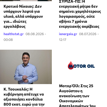
ΣΥΡΙΖΑ-ΠΣ: Η
Κρατικό Νίκαιας: Δεν
ενεργειακή ρήτρα δεν
υπάρχουν λεφτά για
σημαίνει χαμηλότερους
υλικά, αλλά υπάρχουν
λογαριασμούς, ούτε
για... ιδιώτες
σβήνει 7 χρόνια
εργολάβους
ενεργειακής ακρίβειας
healthstat.gr
08.08.2026 -
ienergeia.gr
08.07.2026 -
00:08
12:17
Μοτορ Όϊλ: Στις 25
Κ. Τσουκαλάς: Η
Αυγούστου η
κυβέρνηση απέτυχε να
ανακοίνωση των
αξιοποιήσει κονδύλια
Οικονομικών
800 εκατ. ευρώ για την
Αποτελεσμάτων 1ου