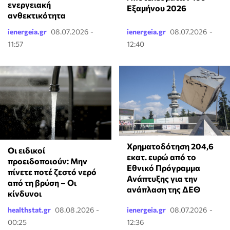
ενεργειακή
Εξαμήνου 2026
ανθεκτικότητα
ienergeia.gr
08.07.2026 -
ienergeia.gr
08.07.2026 -
11:57
12:40
Χρηματοδότηση 204,6
Οι ειδικοί
εκατ. ευρώ από το
προειδοποιούν: Μην
Εθνικό Πρόγραμμα
πίνετε ποτέ ζεστό νερό
Ανάπτυξης για την
από τη βρύση – Οι
ανάπλαση της ΔΕΘ
κίνδυνοι
healthstat.gr
08.08.2026 -
ienergeia.gr
08.07.2026 -
00:25
12:36