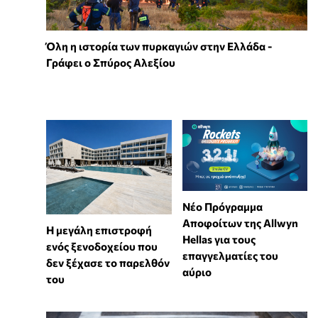
Όλη η ιστορία των πυρκαγιών στην Ελλάδα -
Γράφει ο Σπύρος Αλεξίου
Νέο Πρόγραμμα
Αποφοίτων της Allwyn
Η μεγάλη επιστροφή
Hellas για τους
ενός ξενοδοχείου που
επαγγελματίες του
δεν ξέχασε το παρελθόν
αύριο
του