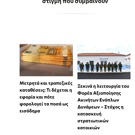
στιγμή που συμβαίνουν
Μετρητά και τραπεζικές
Ξεκινά η λειτουργία του
καταθέσεις: Τι δέχεται η
Φορέα Αξιοποίησης
εφορία και πότε
Ακινήτων Ενόπλων
φορολογεί τα ποσά ως
Δυνάμεων – Στόχος η
εισόδημα
κατασκευή
στρατιωτικών
κατοικιών