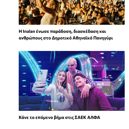
Η Inalan ένωσε παράδοση, διασκέδαση και
ανθρώπους στο Δημοτικό Αθηναϊκό Πανηγύρι
Κάνε το επόμενο βήμα στις ΣΑΕΚ ΑΛΦΑ