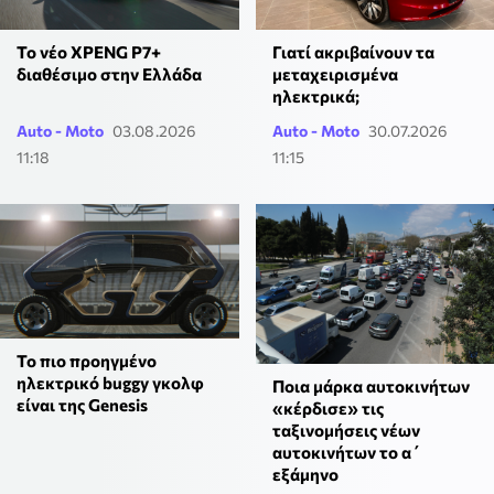
Το νέο XPENG P7+
Γιατί ακριβαίνουν τα
διαθέσιμο στην Ελλάδα
μεταχειρισμένα
ηλεκτρικά;
Auto - Moto
03.08.2026
Auto - Moto
30.07.2026
11:18
11:15
Το πιο προηγμένο
ηλεκτρικό buggy γκολφ
Ποια μάρκα αυτοκινήτων
είναι της Genesis
«κέρδισε» τις
ταξινομήσεις νέων
αυτοκινήτων το α΄
εξάμηνο