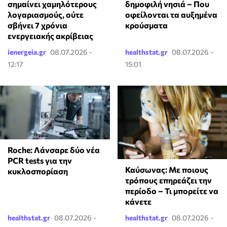
δημοφιλή νησιά – Που
σημαίνει χαμηλότερους
οφείλονται τα αυξημένα
λογαριασμούς, ούτε
κρούσματα
σβήνει 7 χρόνια
ενεργειακής ακρίβειας
ienergeia.gr
08.07.2026 -
healthstat.gr
08.07.2026 -
12:17
15:01
Roche: Λάνσαρε δύο νέα
PCR tests για την
Καύσωνας: Με ποιους
κυκλοσπορίαση
τρόπους επηρεάζει την
περίοδο – Τι μπορείτε να
κάνετε
healthstat.gr
08.07.2026 -
healthstat.gr
08.07.2026 -