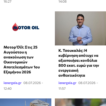
16:27
14:08
Μοτορ Όϊλ: Στις 25
Κ. Τσουκαλάς: Η
Αυγούστου η
κυβέρνηση απέτυχε να
ανακοίνωση των
αξιοποιήσει κονδύλια
Οικονομικών
800 εκατ. ευρώ για την
Αποτελεσμάτων 1ου
ενεργειακή
Εξαμήνου 2026
ανθεκτικότητα
ienergeia.gr
08.07.2026 -
ienergeia.gr
08.07.2026 -
12:40
11:57