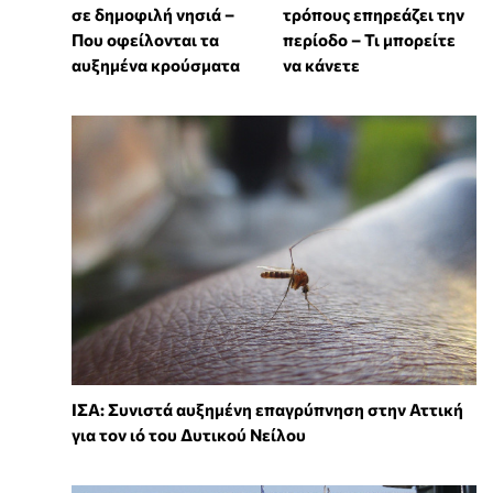
σε δημοφιλή νησιά –
τρόπους επηρεάζει την
Που οφείλονται τα
περίοδο – Τι μπορείτε
αυξημένα κρούσματα
να κάνετε
ΙΣΑ: Συνιστά αυξημένη επαγρύπνηση στην Αττική
για τον ιό του Δυτικού Νείλου