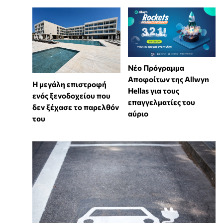
Νέο Πρόγραμμα
Αποφοίτων της Allwyn
Η μεγάλη επιστροφή
Hellas για τους
ενός ξενοδοχείου που
επαγγελματίες του
δεν ξέχασε το παρελθόν
αύριο
του