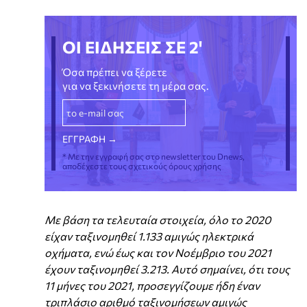
ΟΙ ΕΙΔΗΣΕΙΣ ΣΕ 2'
Όσα πρέπει να ξέρετε
για να ξεκινήσετε τη μέρα σας.
* Με την εγγραφή σας στο newsletter του Dnews,
αποδέχεστε τους σχετικούς όρους χρήσης
Με βάση τα τελευταία στοιχεία, όλο το 2020
είχαν ταξινομηθεί 1.133 αμιγώς ηλεκτρικά
οχήματα, ενώ έως και τον Νοέμβριο του 2021
έχουν ταξινομηθεί 3.213. Αυτό σημαίνει, ότι τους
11 μήνες του 2021, προσεγγίζουμε ήδη έναν
τριπλάσιο αριθμό ταξινομήσεων αμιγώς