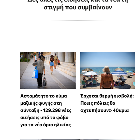
στιγμή που συμβαίνουν
Ασταμάτητο το κύμα
Έρχεται θερμή εισβολή:
μαζικής φυγής στη
Ποιες πόλεις θα
σύνταξη - 129.298 νέες
«χτυπήσουν» 40αρια
αιτήσεις υπό το φόβο
για τα νέα όρια ηλικίας