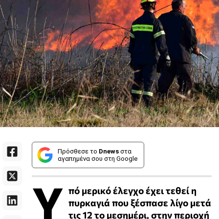
Πρόσθεσε το
Dnews
στα
αγαπημένα σου στη Google
Υ
πό μερικό έλεγχο έχει τεθεί η
πυρκαγιά που ξέσπασε λίγο μετά
τις 12 το μεσημέρι, στην περιοχή