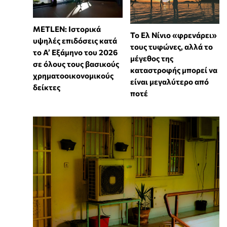
METLEN: Ιστορικά
Το Ελ Νίνιο «φρενάρει»
υψηλές επιδόσεις κατά
τους τυφώνες, αλλά το
το Α’ Εξάμηνο του 2026
μέγεθος της
σε όλους τους βασικούς
καταστροφής μπορεί να
χρηματοοικονομικούς
είναι μεγαλύτερο από
δείκτες
ποτέ