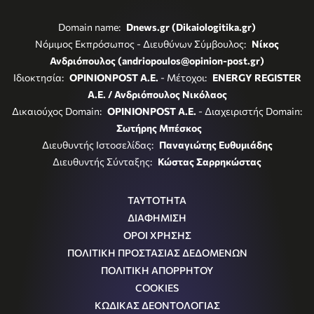
Domain name:
Dnews.gr (Dikaiologitika.gr)
Νόμιμος Εκπρόσωπος - Διευθύνων Σύμβουλος:
Νίκος
Ανδριόπουλος (andriopoulos@opinion-post.gr)
Ιδιοκτησία:
OPINIONPOST A.E.
- Μέτοχοι:
ENERGY REGISTER
Α.Ε. / Ανδριόπουλος Νικόλαος
Δικαιούχος Domain:
OPINIONPOST A.E.
- Διαχειριστής Domain:
Σωτήρης Μπέσκος
Διευθυντής Ιστοσελίδας:
Παναγιώτης Ευθυμιάδης
Διευθυντής Σύνταξης:
Κώστας Σαρρηκώστας
ΤΑΥΤΟΤΗΤΑ
ΔΙΑΦΗΜΙΣΗ
ΟΡΟΙ ΧΡΗΣΗΣ
ΠΟΛΙΤΙΚΗ ΠΡΟΣΤΑΣΙΑΣ ΔΕΔΟΜΕΝΩΝ
ΠΟΛΙΤΙΚΗ ΑΠΟΡΡΗΤΟΥ
COOKIES
ΚΩΔΙΚΑΣ ΔΕΟΝΤΟΛΟΓΙΑΣ