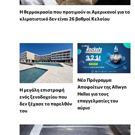
Η θερμοκρασία που προτιμούν οι Αμερικανοί για το
κλιματιστικό δεν είναι 26 βαθμοί Κελσίου
Νέο Πρόγραμμα
Αποφοίτων της Allwyn
Η μεγάλη επιστροφή
Hellas για τους
ενός ξενοδοχείου που
επαγγελματίες του
δεν ξέχασε το παρελθόν
αύριο
του