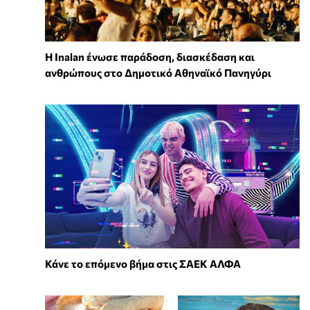
Η Inalan ένωσε παράδοση, διασκέδαση και
ανθρώπους στο Δημοτικό Αθηναϊκό Πανηγύρι
Κάνε το επόμενο βήμα στις ΣΑΕΚ ΑΛΦΑ