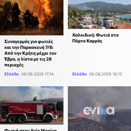
Χαλκιδική: Φωτιά στο
Πόρτο Καρράς
Συναγερμός για φωτιές
και την Παρασκευή 7/8:
Από την Κρήτη μέχρι τον
Έβρο, η λίστα με τις 28
περιοχές
Ελλάδα
06.08.2026 17:14
Ελλάδα
06.08.2026 16:13
Φωτιά στην Αγία Μαρίνα