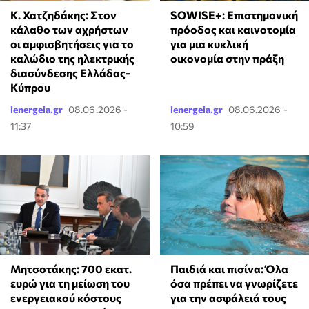
Κ. Χατζηδάκης: Στον
SOWISE+: Επιστημονική
κάλαθο των αχρήστων
πρόοδος και καινοτομία
οι αμφισβητήσεις για το
για μια κυκλική
καλώδιο της ηλεκτρικής
οικονομία στην πράξη
διασύνδεσης Ελλάδας-
Κύπρου
ienergeia.gr
08.06.2026 -
ienergeia.gr
08.06.2026 -
11:37
10:59
Μητσοτάκης: 700 εκατ.
Παιδιά και πισίνα: Όλα
ευρώ για τη μείωση του
όσα πρέπει να γνωρίζετε
ενεργειακού κόστους
για την ασφάλειά τους