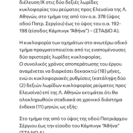
διέλευση ΙΧ στις δύο δεξιές λωρίδες
κυκλοφορίας του ρεύματος προς Ελευσίνα της Λ.
Αθηνών, στο τμήμα της από τον ο.α. 378 (ύψος
οδού Πατρ. Σεργίου) έως το ύψος του ο.α. 192-
198 (είσοδος Κάμπινγκ “Αθήνα”) – (ΣΤΑΔΙΟ Α).
Η κυκλοφορία των οχημάτων στο ανωτέρω οδικό
τμήμα πραγματοποιείται από τις εναπομένουσες
δύο αριστερές λωρίδες κυκλοφορίας.
Ο συνολικός χρόνος αποπεράτωσης του έργου
αναμένεται να διαρκέσει δεκαοκτώ (18) μήνες,
ενώ οι κυκλοφοριακές ρυθμίσεις (κατάληψη δύο
(2) δεξιών λωρίδων κυκλοφορίας ρεύματος προς
Ελευσίνα) επί της Λ. Αθηνών εκτιμάται ότι θα
ολοκληρωθούν σταδιακά σε χρονικό διάστημα
ένδεκα (11) μηνών, ως εξής:
Στο τμήμα της από το ύψος της οδού Πατριάρχου
Σέργιου έως την είσοδο του Κάμπινγκ “Αθήνα”
(ΣΤΑΔΙΟ Α),