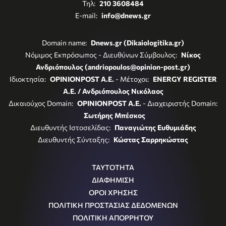
Τηλ:
210 3608484
E-mail:
info@dnews.gr
Domain name:
Dnews.gr (Dikaiologitika.gr)
Νόμιμος Εκπρόσωπος - Διευθύνων Σύμβουλος:
Νίκος
Ανδριόπουλος (andriopoulos@opinion-post.gr)
Ιδιοκτησία:
OPINIONPOST A.E.
- Μέτοχοι:
ENERGY REGISTER
Α.Ε. / Ανδριόπουλος Νικόλαος
Δικαιούχος Domain:
OPINIONPOST A.E.
- Διαχειριστής Domain:
Σωτήρης Μπέσκος
Διευθυντής Ιστοσελίδας:
Παναγιώτης Ευθυμιάδης
Διευθυντής Σύνταξης:
Κώστας Σαρρηκώστας
ΤΑΥΤΟΤΗΤΑ
ΔΙΑΦΗΜΙΣΗ
ΟΡΟΙ ΧΡΗΣΗΣ
ΠΟΛΙΤΙΚΗ ΠΡΟΣΤΑΣΙΑΣ ΔΕΔΟΜΕΝΩΝ
ΠΟΛΙΤΙΚΗ ΑΠΟΡΡΗΤΟΥ