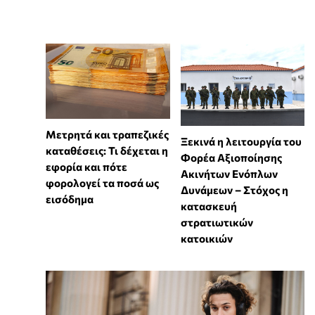
Μετρητά και τραπεζικές
Ξεκινά η λειτουργία του
καταθέσεις: Τι δέχεται η
Φορέα Αξιοποίησης
εφορία και πότε
Ακινήτων Ενόπλων
φορολογεί τα ποσά ως
Δυνάμεων – Στόχος η
εισόδημα
κατασκευή
στρατιωτικών
κατοικιών