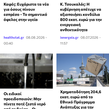
Κ. Τσουκαλάς: Η
Καφές: Ευχάριστα τα νέα
κυβέρνηση απέτυχε να
για όσους πίνουν
αξιοποιήσει κονδύλια
εσπρέσο - Το σημαντικό
800 εκατ. ευρώ για την
όφελος στην υγεία
ενεργειακή
ανθεκτικότητα
healthstat.gr
08.08.2026 -
ienergeia.gr
08.07.2026 -
00:40
11:57
Χρηματοδότηση 204,6
Οι ειδικοί
εκατ. ευρώ από το
προειδοποιούν: Μην
Εθνικό Πρόγραμμα
πίνετε ποτέ ζεστό νερό
Ανάπτυξης για την
από τη βρύση – Οι