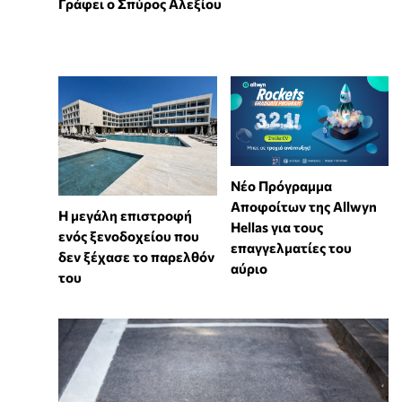
Γράφει ο Σπύρος Αλεξίου
Νέο Πρόγραμμα
Αποφοίτων της Allwyn
Η μεγάλη επιστροφή
Hellas για τους
ενός ξενοδοχείου που
επαγγελματίες του
δεν ξέχασε το παρελθόν
αύριο
του