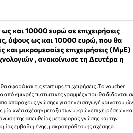
 ως και 10000 ευρώ σε επιχειρήσεις
ς, ύψους ως και 10000 ευρώ, που θα
ς και μικρομεσαίες επιχειρήσεις (ΜμΕ)
χνολογιών , ανακοίνωσε τη Δευτέρα η
α αφορά και τις start ups επιχειρήσεις .Το voucher
λο από «μικρές πιστωτικές γραμμές» που θα δίδονται σ
από «παρόχους γνώσης» για την εισαγωγή καινοτομιών
ς μία «νέα σχέση» μεταξύ των μικρών επιχειρήσεων κα
τόνωση της απευθείας μεταφοράς γνώσης και την
ία μίας εμβαθυμένης, μακροπρόθεσμης σχέσης».