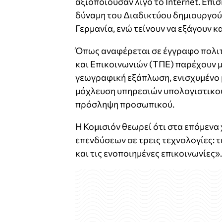
αξιοποιούσαν λίγο το Internet. Επί
δύναμη του Διαδικτύου δημιουργούν
Γερμανία, ενώ τείνουν να εξάγουν κ
Όπως αναφέρεται σε έγγραφο πολιτ
και Επικοινωνιών (ΤΠΕ) παρέχουν μ
γεωγραφική εξάπλωση, ενισχυμένο μ
μόχλευση υπηρεσιών υπολογιστικού
πρόσληψη προσωπικού.
Η Κομισιόν θεωρεί ότι στα επόμενα
επενδύσεων σε τρεις τεχνολογίες: τ
και τις ενοποιημένες επικοινωνίες».