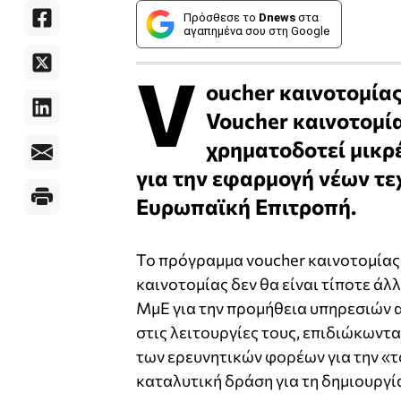
Πρόσθεσε το
Dnews
στα
αγαπημένα σου στη Google
V
oucher καινοτομίας
Voucher καινοτομία
χρηματοδοτεί μικρέ
για την εφαρμογή νέων τε
Ευρωπαϊκή Επιτροπή.
Το πρόγραμμα voucher καινοτομίας θ
καινοτομίας δεν θα είναι τίποτε άλ
ΜμΕ για την προμήθεια υπηρεσιών 
στις λειτουργίες τους, επιδιώκωντα
των ερευνητικών φορέων για την «
καταλυτική δράση για τη δημιουργ