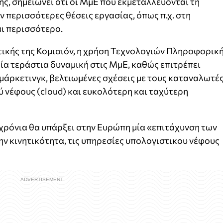
σης, σημειώνει ότι οι ΜμΕ που εκμεταλλεύονται τη
 περισσότερες θέσεις εργασίας, όπως π.χ. στη
αι περισσότερο.
ικής της Κομισιόν, η χρήση Τεχνολογιών Πληροφορικ
ία τεράστια δυναμική στις ΜμΕ, καθώς επιτρέπει
άρκετινγκ, βελτιωμένες σχέσεις με τους καταναλωτές
 νέφους (cloud) και ευκολότερη και ταχύτερη
 χρόνια θα υπάρξει στην Ευρώπη μία «επιτάχυνση των
ην κινητικότητα, τις υπηρεσίες υπολογιστικου νέφους