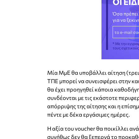
ΟΙ ΕΙΔ
Όσα πρέπει 
για να ξεκι
* Με την εγγρα
τους σχετικού
Μία ΜμΕ θα υποβάλλει αίτηση (τρεις
ΤΠΕ μπορεί να συνεισφέρει στην κα
θα έχει προηγηθεί κάποια καθοδήγ
συνδέονται με τις εκάστοτε περιφε
απόρριψης της αίτησης και η επίσημ
πέντε με δέκα εργάσιμες ημέρες.
Η αξία του voucher θα ποικίλλει αν
συνήθως δεν θα ξεπερνά το προκαθ