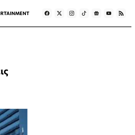
ΡΟΗ ΕΙΔΗΣΕΩΝ
T
NEWS IN ENGLISH
Games
ERTAINMENT
ις