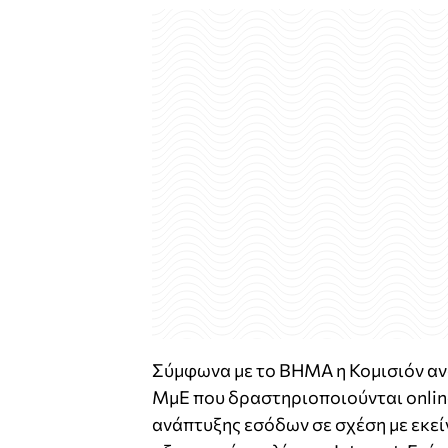
Σύμφωνα με το ΒΗΜΑ η Κομισιόν αναφ
ΜμΕ που δραστηριοποιούνται onlin
ανάπτυξης εσόδων σε σχέση με εκείνε