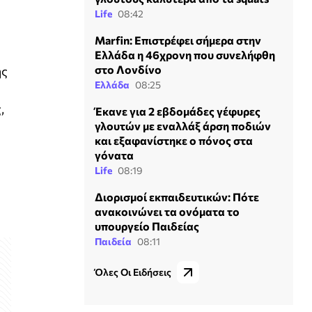
Life
08:42
Marfin: Επιστρέφει σήμερα στην
Ελλάδα η 46χρονη που συνελήφθη
στο Λονδίνο
ής
Ελλάδα
08:25
,
Έκανε για 2 εβδομάδες γέφυρες
γλουτών με εναλλάξ άρση ποδιών
και εξαφανίστηκε ο πόνος στα
γόνατα
Life
08:19
Διορισμοί εκπαιδευτικών: Πότε
ανακοινώνει τα ονόματα το
υπουργείο Παιδείας
Παιδεία
08:11
Όλες Οι Ειδήσεις