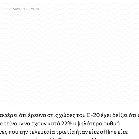
έρει ότι έρευνα στις χώρες του G-20 έχει δείξει ότι 
e τείνουν να έχουν κατά 22% υψηλότερο ρυθμό
ς που την τελευταία τριετία ήταν είτε offline είτε