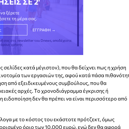
ΗΣΕΙΣ ΣΕ 2'
να ξέρετε
νήσετε τη μέρα σας.
φή σας στο newsletter του Dnews, αποδέχεστε
ς όρους χρήσης
 σελίδες κατά μέγιστον), που θα δείχνει πως η χρήση
ινοτομία των εργασιών της, αφού κατά πάσα πιθανότη
ηση από εξειδικευμένους συμβούλους, που θα
ρειακές αρχές. Το χρονοδιάγραμμα έγκρισης ή
η ειδοποίηση δεν θα πρέπει να είναι περισσότερο από
άλογα με το κόστος του εκάστοτε πρότζεκτ, όμως
ορισμένο όριο των 10.000 ευρώ, ενώ δεν θα αφορά