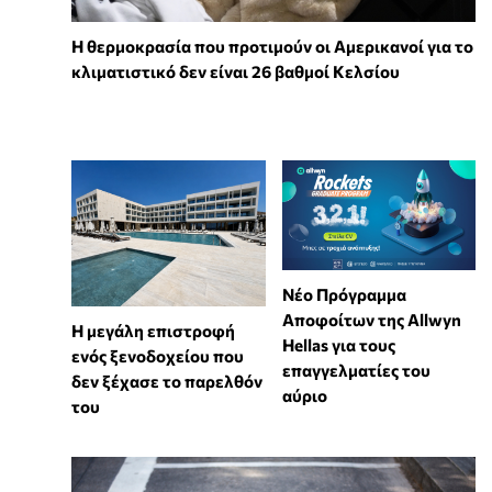
Η θερμοκρασία που προτιμούν οι Αμερικανοί για το
κλιματιστικό δεν είναι 26 βαθμοί Κελσίου
Νέο Πρόγραμμα
Αποφοίτων της Allwyn
Η μεγάλη επιστροφή
Hellas για τους
ενός ξενοδοχείου που
επαγγελματίες του
δεν ξέχασε το παρελθόν
αύριο
του