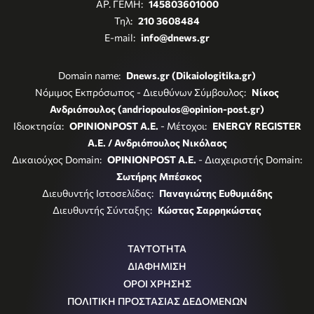
ΑΡ. ΓΕΜΗ:
145803601000
Τηλ:
210 3608484
E-mail:
info@dnews.gr
Domain name:
Dnews.gr (Dikaiologitika.gr)
Νόμιμος Εκπρόσωπος - Διευθύνων Σύμβουλος:
Νίκος
Ανδριόπουλος (andriopoulos@opinion-post.gr)
Ιδιοκτησία:
OPINIONPOST A.E.
- Μέτοχοι:
ENERGY REGISTER
Α.Ε. / Ανδριόπουλος Νικόλαος
Δικαιούχος Domain:
OPINIONPOST A.E.
- Διαχειριστής Domain:
Σωτήρης Μπέσκος
Διευθυντής Ιστοσελίδας:
Παναγιώτης Ευθυμιάδης
Διευθυντής Σύνταξης:
Κώστας Σαρρηκώστας
ΤΑΥΤΟΤΗΤΑ
ΔΙΑΦΗΜΙΣΗ
ΟΡΟΙ ΧΡΗΣΗΣ
ΠΟΛΙΤΙΚΗ ΠΡΟΣΤΑΣΙΑΣ ΔΕΔΟΜΕΝΩΝ