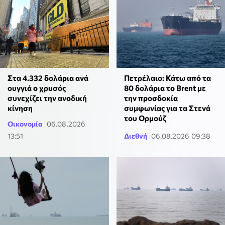
Στα 4.332 δολάρια ανά
Πετρέλαιο: Κάτω από τα
ουγγιά ο χρυσός
80 δολάρια το Brent με
συνεχίζει την ανοδική
την προσδοκία
κίνηση
συμφωνίας για τα Στενά
του Ορμούζ
Οικονομία
06.08.2026
13:51
Διεθνή
06.08.2026 09:38