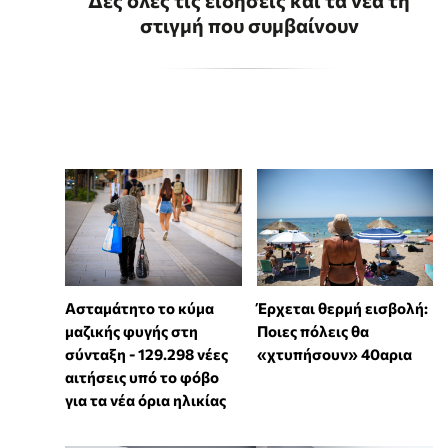
στιγμή που συμβαίνουν
Ασταμάτητο το κύμα
Έρχεται θερμή εισβολή:
μαζικής φυγής στη
Ποιες πόλεις θα
σύνταξη - 129.298 νέες
«χτυπήσουν» 40αρια
αιτήσεις υπό το φόβο
για τα νέα όρια ηλικίας