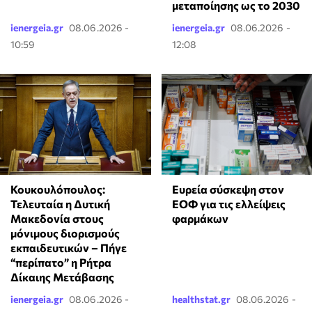
μεταποίησης ως το 2030
ienergeia.gr
08.06.2026 -
ienergeia.gr
08.06.2026 -
10:59
12:08
Κουκουλόπουλος:
Ευρεία σύσκεψη στον
Τελευταία η Δυτική
ΕΟΦ για τις ελλείψεις
Μακεδονία στους
φαρμάκων
μόνιμους διορισμούς
εκπαιδευτικών – Πήγε
“περίπατο” η Ρήτρα
Δίκαιης Μετάβασης
ienergeia.gr
08.06.2026 -
healthstat.gr
08.06.2026 -