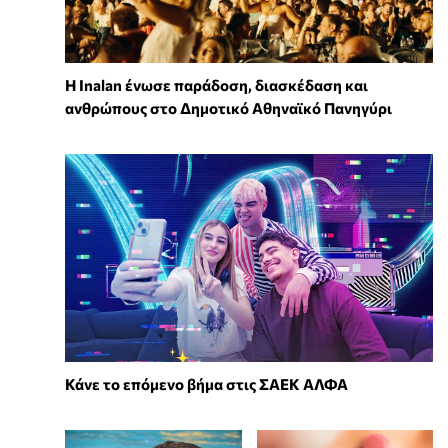
Η Inalan ένωσε παράδοση, διασκέδαση και
ανθρώπους στο Δημοτικό Αθηναϊκό Πανηγύρι
Κάνε το επόμενο βήμα στις ΣΑΕΚ ΑΛΦΑ