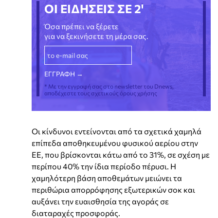
ΟΙ ΕΙΔΗΣΕΙΣ ΣΕ 2'
Όσα πρέπει να ξέρετε
για να ξεκινήσετε τη μέρα σας.
* Με την εγγραφή σας στο newsletter του Dnews,
αποδέχεστε τους σχετικούς όρους χρήσης
Οι κίνδυνοι εντείνονται από τα σχετικά χαμηλά
επίπεδα αποθηκευμένου φυσικού αερίου στην
ΕΕ, που βρίσκονται κάτω από το 31%, σε σχέση με
περίπου 40% την ίδια περίοδο πέρυσι. Η
χαμηλότερη βάση αποθεμάτων μειώνει τα
περιθώρια απορρόφησης εξωτερικών σοκ και
αυξάνει την ευαισθησία της αγοράς σε
διαταραχές προσφοράς.