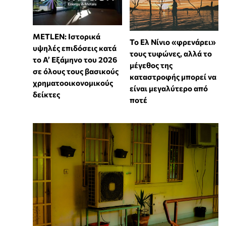
METLEN: Ιστορικά
Το Ελ Νίνιο «φρενάρει»
υψηλές επιδόσεις κατά
τους τυφώνες, αλλά το
το Α’ Εξάμηνο του 2026
μέγεθος της
σε όλους τους βασικούς
καταστροφής μπορεί να
χρηματοοικονομικούς
είναι μεγαλύτερο από
δείκτες
ποτέ