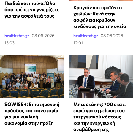
Παιδιά και πισίνα: Όλα
Κραγιόν και προϊόντα
όσα πρέπει να γνωρίζετε
χειλιών: Κενά στην
για την ασφάλειά τους
ασφάλεια κρύβουν
κινδύνους για την υγεία
healthstat.gr
08.06.2026 -
healthstat.gr
08.06.2026 -
13:03
12:01
SOWISE+: Επιστημονική
Μητσοτάκης: 700 εκατ.
πρόοδος και καινοτομία
ευρώ για τη μείωση του
για μια κυκλική
ενεργειακού κόστους
οικονομία στην πράξη
και την ενεργειακή
αναβάθμιση της