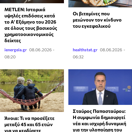
METLEN: Ιστορικά
Οι βιταμίνες που
υψηλές επιδόσεις κατά
μειώνουν τον κίνδυνο
το Α’ Εξάμηνο του 2026
του εγκεφαλικού
σε όλους τους βασικούς
χρηματοοικονομικούς
δείκτες
ienergeia.gr
08.06.2026 -
healthstat.gr
08.06.2026 -
08:20
06:32
Σταύρος Παπασταύρου:
Η συμφωνία δημιουργεί
Άνοια: Τι να προσέξετε
νέα και ισχυρή δυναμική
μεταξύ 45 και 65 ετών
για την υλοποίηση του
για να κερδίσετε