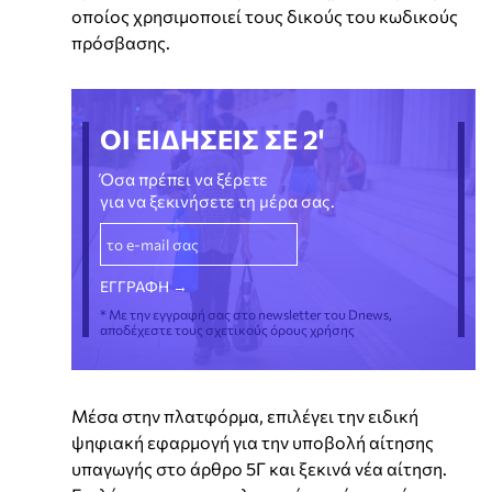
οποίος χρησιμοποιεί τους δικούς του κωδικούς
πρόσβασης.
ΟΙ ΕΙΔΗΣΕΙΣ ΣΕ 2'
Όσα πρέπει να ξέρετε
για να ξεκινήσετε τη μέρα σας.
* Με την εγγραφή σας στο newsletter του Dnews,
αποδέχεστε τους σχετικούς όρους χρήσης
Μέσα στην πλατφόρμα, επιλέγει την ειδική
ψηφιακή εφαρμογή για την υποβολή αίτησης
υπαγωγής στο άρθρο 5Γ και ξεκινά νέα αίτηση.