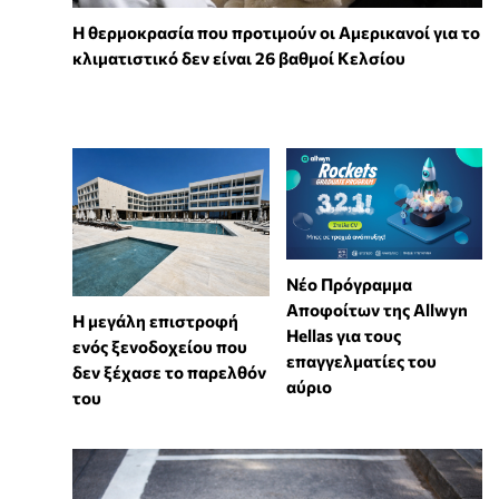
Η θερμοκρασία που προτιμούν οι Αμερικανοί για το
κλιματιστικό δεν είναι 26 βαθμοί Κελσίου
Νέο Πρόγραμμα
Αποφοίτων της Allwyn
Η μεγάλη επιστροφή
Hellas για τους
ενός ξενοδοχείου που
επαγγελματίες του
δεν ξέχασε το παρελθόν
αύριο
του