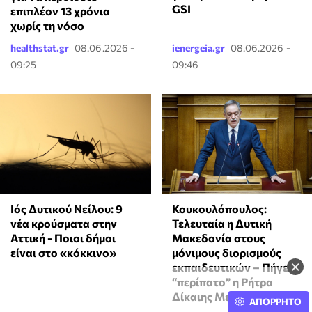
GSI
επιπλέον 13 χρόνια
χωρίς τη νόσο
healthstat.gr
08.06.2026 -
ienergeia.gr
08.06.2026 -
09:25
09:46
Ιός Δυτικού Νείλου: 9
Κουκουλόπουλος:
νέα κρούσματα στην
Τελευταία η Δυτική
Αττική - Ποιοι δήμοι
Μακεδονία στους
είναι στο «κόκκινο»
μόνιμους διορισμούς
×
εκπαιδευτικών – Πήγε
“περίπατο” η Ρήτρα
Δίκαιης Μετάβασης
ΑΠΟΡΡΗΤΟ