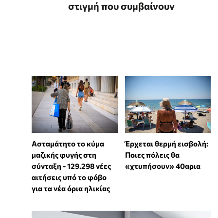
στιγμή που συμβαίνουν
Ασταμάτητο το κύμα
Έρχεται θερμή εισβολή:
μαζικής φυγής στη
Ποιες πόλεις θα
σύνταξη - 129.298 νέες
«χτυπήσουν» 40αρια
αιτήσεις υπό το φόβο
για τα νέα όρια ηλικίας