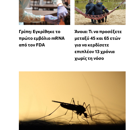
Γρίπη: Εγκρίθηκε το
Άνοια: Τι να προσέξετε
πρώτο εμβόλιο mRNA
μεταξύ 45 και 65 ετών
από τον FDA
για να κερδίσετε
επιπλέον 13 χρόνια
χωρίς τη νόσο