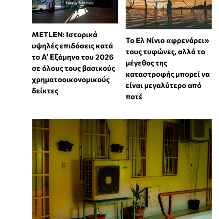
METLEN: Ιστορικά
Το Ελ Νίνιο «φρενάρει»
υψηλές επιδόσεις κατά
τους τυφώνες, αλλά το
το Α’ Εξάμηνο του 2026
μέγεθος της
σε όλους τους βασικούς
καταστροφής μπορεί να
χρηματοοικονομικούς
είναι μεγαλύτερο από
δείκτες
ποτέ