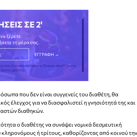
ΗΣΕΙΣ ΣΕ 2'
να ξέρετε
νήσετε τη μέρα σας.
φή σας στο newsletter του Dnews, αποδέχεστε
ς όρους χρήσης
όσωπα που δεν είναι συγγενείς του διαθέτη, θα
ός έλεγχος για να διασφαλιστεί η γνησιότητά της και
λαστών διαθηκών.
ότητα ο διαθέτης να συνάψει νομικά δεσμευτική
 κληρονόμους ή τρίτους, καθορίζοντας από κοινού τη