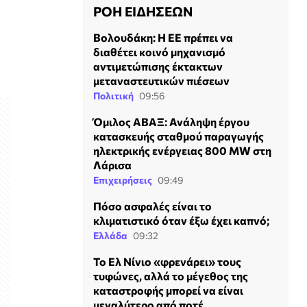
ΡΟΗ ΕΙΔΗΣΕΩΝ
Βολουδάκη: Η ΕΕ πρέπει να
διαθέτει κοινό μηχανισμό
αντιμετώπισης έκτακτων
μεταναστευτικών πιέσεων
Πολιτική
09:56
Όμιλος ΑΒΑΞ: Ανάληψη έργου
κατασκευής σταθμού παραγωγής
ηλεκτρικής ενέργειας 800 ΜW στη
Λάρισα
Επιχειρήσεις
09:49
Πόσο ασφαλές είναι το
κλιματιστικό όταν έξω έχει καπνό;
Ελλάδα
09:32
Το Ελ Νίνιο «φρενάρει» τους
τυφώνες, αλλά το μέγεθος της
καταστροφής μπορεί να είναι
μεγαλύτερο από ποτέ