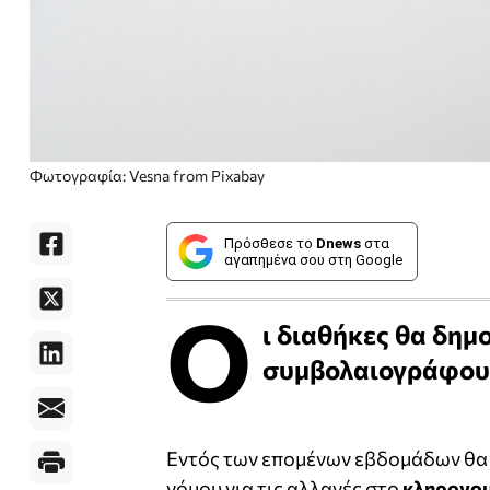
Φωτογραφία: Vesna from Pixabay
Πρόσθεσε το
Dnews
στα
αγαπημένα σου στη Google
Ο
ι διαθήκες θα δημ
συμβολαιογράφους 
Εντός των επομένων εβδομάδων θα 
νόμου για τις αλλαγές στο
κληρονομ