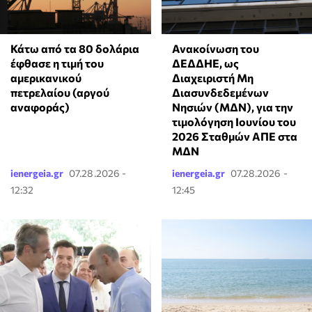
Κάτω από τα 80 δολάρια
Ανακοίνωση του
έφθασε η τιμή του
ΔΕΔΔΗΕ, ως
αμερικανικού
Διαχειριστή Μη
πετρελαίου (αργού
Διασυνδεδεμένων
αναφοράς)
Νησιών (ΜΔΝ), για την
τιμολόγηση Ιουνίου του
2026 Σταθμών ΑΠΕ στα
ΜΔΝ
ienergeia.gr
07.28.2026 -
ienergeia.gr
07.28.2026 -
12:32
12:45