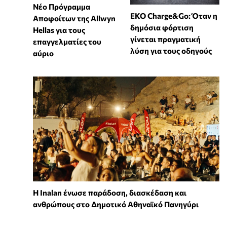
Νέο Πρόγραμμα
EKO Charge&Go: Όταν η
Αποφοίτων της Allwyn
δημόσια φόρτιση
Hellas για τους
γίνεται πραγματική
επαγγελματίες του
λύση για τους οδηγούς
αύριο
Η Inalan ένωσε παράδοση, διασκέδαση και
ανθρώπους στο Δημοτικό Αθηναϊκό Πανηγύρι