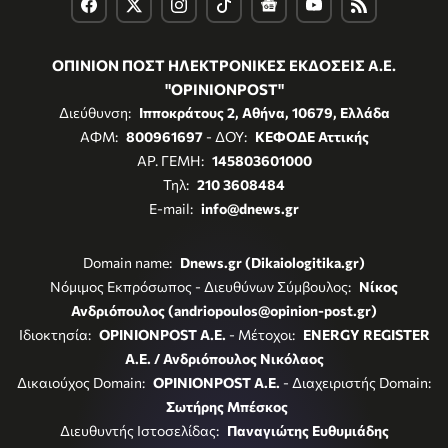
ΟΠΙΝΙΟΝ ΠΟΣΤ ΗΛΕΚΤΡΟΝΙΚΕΣ ΕΚΔΟΣΕΙΣ Α.Ε.
"OPINIONPOST"
Διεύθυνση:
Ιπποκράτους 2, Αθήνα, 10679, Ελλάδα
ΑΦΜ:
800961697
- ΔΟΥ:
ΚΕΦΟΔΕ Αττικής
ΑΡ. ΓΕΜΗ:
145803601000
Τηλ:
210 3608484
E-mail:
info@dnews.gr
Domain name:
Dnews.gr (Dikaiologitika.gr)
Νόμιμος Εκπρόσωπος - Διευθύνων Σύμβουλος:
Νίκος
Ανδριόπουλος (andriopoulos@opinion-post.gr)
Ιδιοκτησία:
OPINIONPOST A.E.
- Μέτοχοι:
ENERGY REGISTER
Α.Ε. / Ανδριόπουλος Νικόλαος
Δικαιούχος Domain:
OPINIONPOST A.E.
- Διαχειριστής Domain:
Σωτήρης Μπέσκος
Διευθυντής Ιστοσελίδας:
Παναγιώτης Ευθυμιάδης