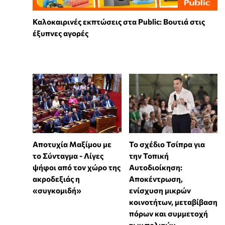
Καλοκαιρινές εκπτώσεις στα Public: Βουτιά στις
έξυπνες αγορές
Αποτυχία Μαξίμου με
Το σχέδιο Τσίπρα για
το Σύνταγμα - Λίγες
την Τοπική
ψήφοι από τον χώρο της
Αυτοδιοίκηση:
ακροδεξιάς η
Αποκέντρωση,
«συγκομιδή»
ενίσχυση μικρών
κοινοτήτων, μεταβίβαση
πόρων και συμμετοχή
των πολιτών