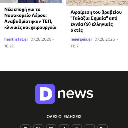
Νέα εποχή για το
Αφαίρεση του βραβείου
Νοσοκομείο Λέρου:
"Γαλάζια Σημαία" από
Αναβαθμίστηκαν ΤΕΠ,
εννέα (9) ελληνικές
κλινικές και χειρουργεία
ακτές
healthstat.gr
07.28.2026 -
ienergeia.gr
07.28.2026 -
16:20
11:17
ΟΛΕΣ ΟΙ ΕΙΔΗΣΕΙΣ