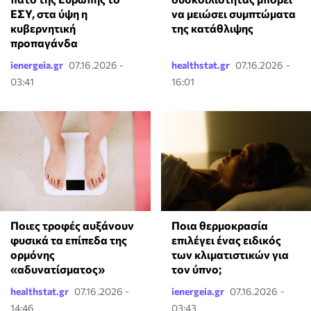
ΕΣΥ, στα ύψη η
να μειώσει συμπτώματα
κυβερνητική
της κατάθλιψης
προπαγάνδα
ienergeia.gr
07.16.2026 -
healthstat.gr
07.16.2026 -
03:41
16:01
Ποιες τροφές αυξάνουν
Ποια θερμοκρασία
φυσικά τα επίπεδα της
επιλέγει ένας ειδικός
ορμόνης
των κλιματιστικών για
«αδυνατίσματος»
τον ύπνο;
healthstat.gr
07.16.2026 -
ienergeia.gr
07.16.2026 -
14:46
03:43