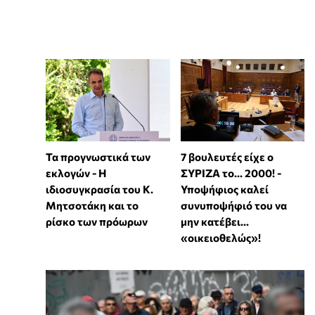
Τα προγνωστικά των
7 βουλευτές είχε ο
εκλογών - Η
ΣΥΡΙΖΑ το... 2000! -
ιδιοσυγκρασία του Κ.
Υποψήφιος καλεί
Μητσοτάκη και το
συνυποψήφιό του να
ρίσκο των πρόωρων
μην κατέβει...
«οικειοθελώς»!