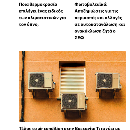
Ποια θερμοκρασία
Φωτοβολταϊκά:
επιλέγει ένας ειδικός
Αποζημιώσεις για τις
των κλιματιστικών για
περικοπές και αλλαγές
τον ύπνο;
σε αυτοκατανάλωση και
ανακύκλωση ζητά ο
ΣΕΦ
Τέλος το air condition στην Βρετανία; Τι ισχύει με