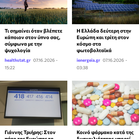
Τι σημαίνει όταν βλέπετε
Η Ελλάδα δεύτερη στην
κάποιον στον ύπνο σας,
Ευρώπη και τρίτη στον
σύμφωνα με την
κόσμο στα
ψυχολογία
φωτοβολταϊκά
healthstat.gr
07.16.2026 -
ienergeia.gr
07.16.2026 -
15:22
03:38
Γιάννης Τριήρης: Στον
Κοινό φάρμακο κατά της
πάτο της Ευρώπης το
δυσκοιλιότητας μπορεί