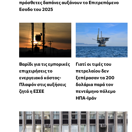
πρόσθετες δαπάνες αυξάνουν το Επιτρεπόμενο
Εσοδο του 2025
Βαρίδι για τις εμπορικές
Γιατί οι τιμές του
επιχειρήσεις το
πετρελαίου δεν
ενεργειακό κόστος-
ξεπέρασαν τα 200
Πλαφόν στις αυξήσεις
δολάρια παρά τον
ζητά η ΕΣΕΕ
πεντάμηνο πόλεμο
ΗΠΑ-Ιράν