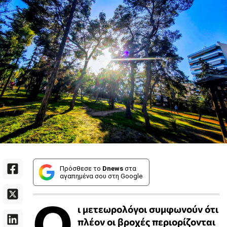
Πρόσθεσε το
Dnews
στα
αγαπημένα σου στη Google
Ο
ι μετεωρολόγοι συμφωνούν ότι
πλέον οι βροχές περιορίζονται