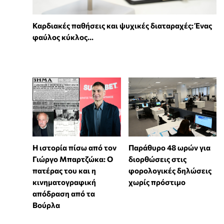
Καρδιακές παθήσεις και ψυχικές διαταραχές: Ένας
φαύλος κύκλος...
Η ιστορία πίσω από τον
Παράθυρο 48 ωρών για
Γιώργο Μπαρτζώκα: Ο
διορθώσεις στις
πατέρας του και η
φορολογικές δηλώσεις
κινηματογραφική
χωρίς πρόστιμο
απόδραση από τα
Βούρλα