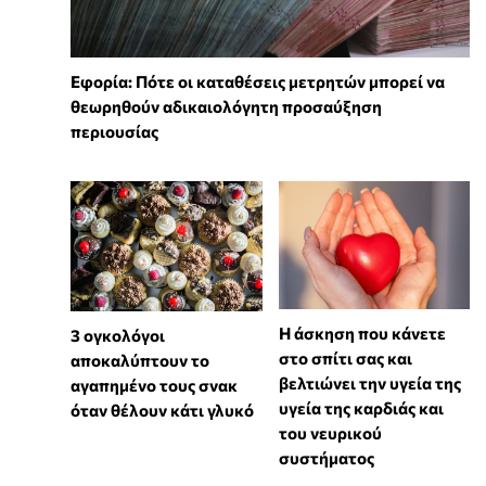
Εφορία: Πότε οι καταθέσεις μετρητών μπορεί να
θεωρηθούν αδικαιολόγητη προσαύξηση
περιουσίας
Η άσκηση που κάνετε
3 ογκολόγοι
στο σπίτι σας και
αποκαλύπτουν το
βελτιώνει την υγεία της
αγαπημένο τους σνακ
υγεία της καρδιάς και
όταν θέλουν κάτι γλυκό
του νευρικού
συστήματος