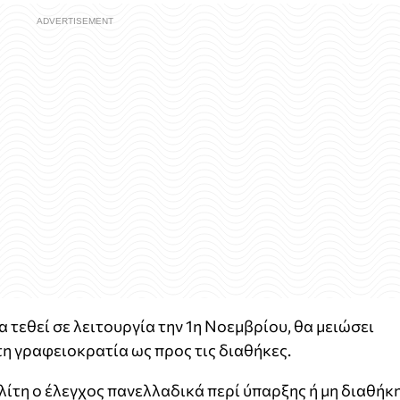
α τεθεί σε λειτουργία την 1η Νοεμβρίου, θα μειώσει
τη γραφειοκρατία ως προς τις διαθήκες.
λίτη ο έλεγχος πανελλαδικά περί ύπαρξης ή μη διαθήκ