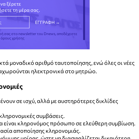
να ξέρετε
νήσετε τη μέρα σας.
φή σας στο newsletter του Dnews, αποδέχεστε
ς όρους χρήσης
τά μοναδικό αριθμό ταυτοποίησης, ενώ όλες οι νέες
αχωρούνται ηλεκτρονικά στο μητρώο.
ονομιές
ένουν σε ισχύ, αλλά με αυστηρότερες δικλίδες
 κληρονομικές συμβάσεις.
α είναι κληρονόμος πρόσωπο σε ελεύθερη συμβίωση.
κασία αποποίησης κληρονομιάς.
νόμιμης μοίρας, ώστε να διασφαλίζεται δικαιότερη