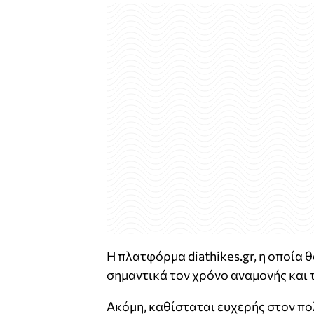
Η πλατφόρμα diathikes.gr, η οποία θ
σημαντικά τον χρόνο αναμονής και 
Ακόμη, καθίσταται ευχερής στον πο