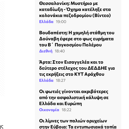
Θεσσαλονίκη: Μυστήριο με
καταδίωξη - Όχημα κατέληξε στα
κολονάκια πεζοδρομίου (Βίντεο)
Ελλάδα
19:00
Βουδαπέστη: Η χαμηλή στάθμη του
Δούναβη έφερε στο φως ευρήματα
του Β΄ Παγκοσμίου Πολέμου
Διεθνή
18:40
Άρτα: Στον Εισαγγελέα και το
δεύτερο στέλεχος του ΔΕΔΔΗΕ για
τις εκρήξεις στο ΚΥΤ Αράχθου
Ελλάδα
18:27
Οι φωτιές γίνονται ακριβότερες
από την ασφαλιστική κάλυψη σε
Ελλάδα και Ευρώπη
Οικονομία
18:22
Οι λίμνες των παλιών ορυχείων
ης
στην Εύβοια: Τα εντυπωσιακά τοπία