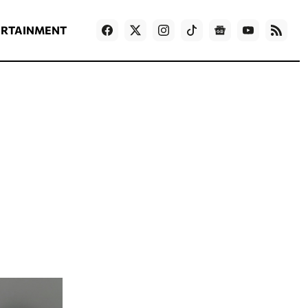
ΡΟΗ ΕΙΔΗΣΕΩΝ
T
NEWS IN ENGLISH
Games
ERTAINMENT