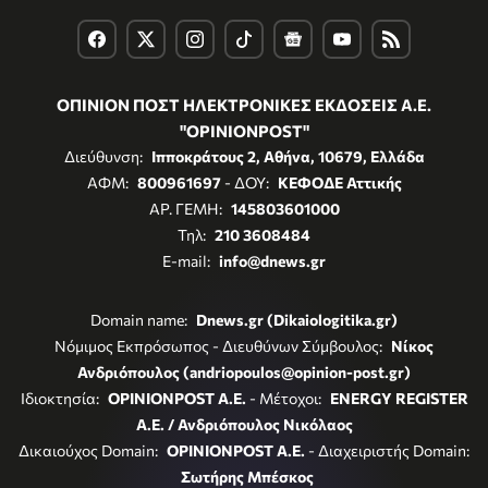
ΟΠΙΝΙΟΝ ΠΟΣΤ ΗΛΕΚΤΡΟΝΙΚΕΣ ΕΚΔΟΣΕΙΣ Α.Ε.
"OPINIONPOST"
Διεύθυνση:
Ιπποκράτους 2, Αθήνα, 10679, Ελλάδα
ΑΦΜ:
800961697
- ΔΟΥ:
ΚΕΦΟΔΕ Αττικής
ΑΡ. ΓΕΜΗ:
145803601000
Τηλ:
210 3608484
E-mail:
info@dnews.gr
Domain name:
Dnews.gr (Dikaiologitika.gr)
Νόμιμος Εκπρόσωπος - Διευθύνων Σύμβουλος:
Νίκος
Ανδριόπουλος (andriopoulos@opinion-post.gr)
Ιδιοκτησία:
OPINIONPOST A.E.
- Μέτοχοι:
ENERGY REGISTER
Α.Ε. / Ανδριόπουλος Νικόλαος
Δικαιούχος Domain:
OPINIONPOST A.E.
- Διαχειριστής Domain:
Σωτήρης Μπέσκος