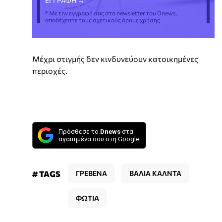
* Με την εγγραφή σας στο newsletter του Dnews,
αποδέχεστε τους σχετικούς όρους χρήσης
Μέχρι στιγμής δεν κινδυνεύουν κατοικημένες
περιοχές.
Πρόσθεσε το
Dnews
στα
αγαπημένα σου στη Google
# TAGS
ΓΡΕΒΕΝΑ
ΒΑΛΙΑ ΚΑΛΝΤΑ
ΦΩΤΙΑ