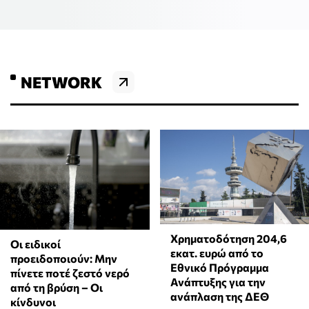
NETWORK
Χρηματοδότηση 204,6
Οι ειδικοί
εκατ. ευρώ από το
προειδοποιούν: Μην
Εθνικό Πρόγραμμα
πίνετε ποτέ ζεστό νερό
Ανάπτυξης για την
από τη βρύση – Οι
ανάπλαση της ΔΕΘ
κίνδυνοι