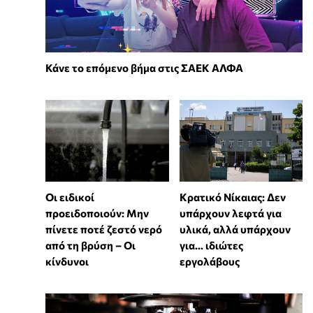
Κάνε το επόμενο βήμα στις ΣΑΕΚ ΑΛΦΑ
Οι ειδικοί
Κρατικό Νίκαιας: Δεν
προειδοποιούν: Μην
υπάρχουν λεφτά για
πίνετε ποτέ ζεστό νερό
υλικά, αλλά υπάρχουν
από τη βρύση – Οι
για... ιδιώτες
κίνδυνοι
εργολάβους