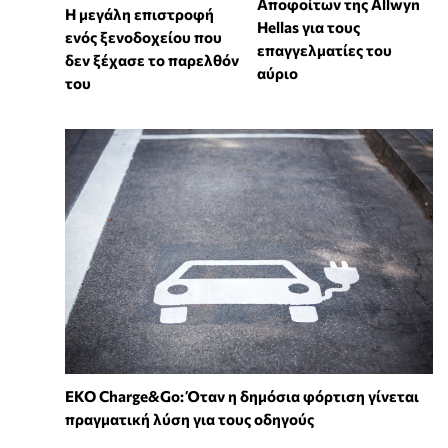
Αποφοίτων της Allwyn
Η μεγάλη επιστροφή
Hellas για τους
ενός ξενοδοχείου που
επαγγελματίες του
δεν ξέχασε το παρελθόν
αύριο
του
EKO Charge&Go: Όταν η δημόσια φόρτιση γίνεται
πραγματική λύση για τους οδηγούς