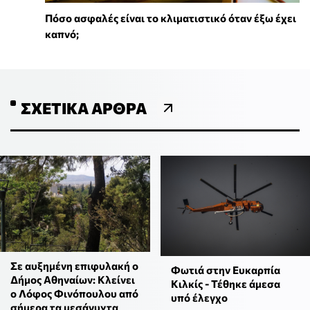
Πόσο ασφαλές είναι το κλιματιστικό όταν έξω έχει
καπνό;
ΣΧΕΤΙΚΆ ΆΡΘΡΑ
Σε αυξημένη επιφυλακή ο
Φωτιά στην Ευκαρπία
Δήμος Αθηναίων: Κλείνει
Κιλκίς - Τέθηκε άμεσα
ο Λόφος Φινόπουλου από
υπό έλεγχο
σήμερα τα μεσάνυχτα