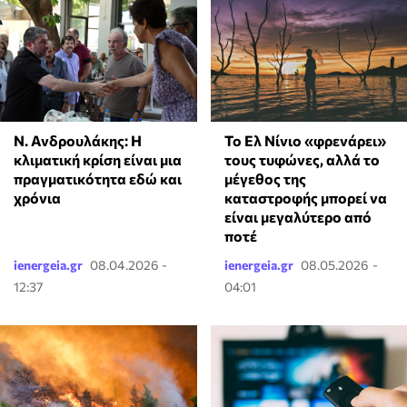
Ν. Ανδρουλάκης: Η
Το Ελ Νίνιο «φρενάρει»
κλιματική κρίση είναι μια
τους τυφώνες, αλλά το
πραγματικότητα εδώ και
μέγεθος της
χρόνια
καταστροφής μπορεί να
είναι μεγαλύτερο από
ποτέ
ienergeia.gr
08.04.2026 -
ienergeia.gr
08.05.2026 -
12:37
04:01