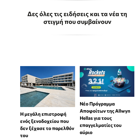
Δες όλες τις ειδήσεις και τα νέα τη
στιγμή που συμβαίνουν
Νέο Πρόγραμμα
Αποφοίτων της Allwyn
Η μεγάλη επιστροφή
Hellas για τους
ενός ξενοδοχείου που
επαγγελματίες του
δεν ξέχασε το παρελθόν
αύριο
του