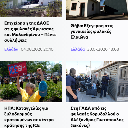
Επιχείρηση της ΔΑΟΕ
Θήβα: Εξέγερση στις
στις φυλακές Άμφισσας
γυναικείες φυλακές
και Μαλανδρίνου – Πέντε
Ελαιώνα
συλλήψεις
Ελλάδα
04.08.2026 20:10
Ελλάδα
30.07.2026 18:08
ΗΠΑ: Καταγγελίες για
Στη ΓΑΔΑ από τις
ξυλοδαρμούς
φυλακές Κορυδαλλού ο
κρατουμένων σε κέντρο
Αλέξανδρος Γιωτόπουλος
κράτησης της ICE
(Εικόνες)