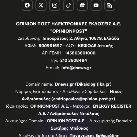
ΟΠΙΝΙΟΝ ΠΟΣΤ ΗΛΕΚΤΡΟΝΙΚΕΣ ΕΚΔΟΣΕΙΣ Α.Ε.
"OPINIONPOST"
Διεύθυνση:
Ιπποκράτους 2, Αθήνα, 10679, Ελλάδα
ΑΦΜ:
800961697
- ΔΟΥ:
ΚΕΦΟΔΕ Αττικής
ΑΡ. ΓΕΜΗ:
145803601000
Τηλ:
210 3608484
E-mail:
info@dnews.gr
Domain name:
Dnews.gr (Dikaiologitika.gr)
Νόμιμος Εκπρόσωπος - Διευθύνων Σύμβουλος:
Νίκος
Ανδριόπουλος (andriopoulos@opinion-post.gr)
Ιδιοκτησία:
OPINIONPOST A.E.
- Μέτοχοι:
ENERGY REGISTER
Α.Ε. / Ανδριόπουλος Νικόλαος
Δικαιούχος Domain:
OPINIONPOST A.E.
- Διαχειριστής Domain:
Σωτήρης Μπέσκος
Διευθυντής Ιστοσελίδας:
Παναγιώτης Ευθυμιάδης