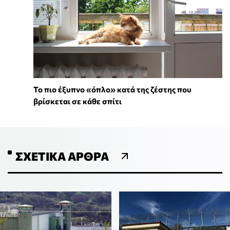
To πιο έξυπνο «όπλο» κατά της ζέστης που
βρίσκεται σε κάθε σπίτι
ΣΧΕΤΙΚΆ ΆΡΘΡΑ