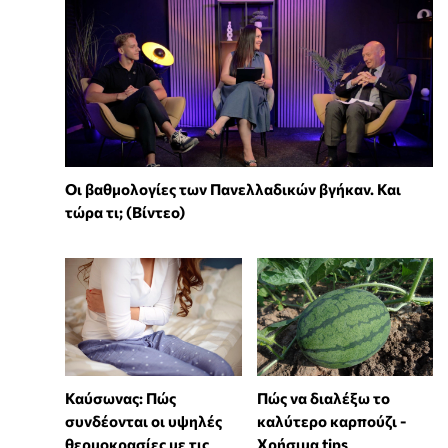
Οι βαθμολογίες των Πανελλαδικών βγήκαν. Και
τώρα τι; (Βίντεο)
Καύσωνας: Πώς
Πώς να διαλέξω το
συνδέονται οι υψηλές
καλύτερο καρπούζι -
θερμοκρασίες με τις
Χρήσιμα tips