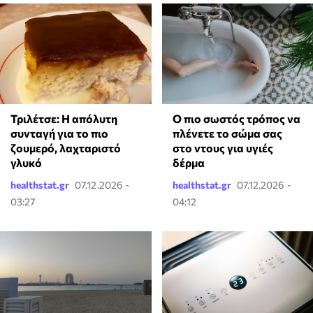
Τριλέτσε: Η απόλυτη
Ο πιο σωστός τρόπος να
συνταγή για το πιο
πλένετε το σώμα σας
ζουμερό, λαχταριστό
στο ντους για υγιές
γλυκό
δέρμα
healthstat.gr
07.12.2026 -
healthstat.gr
07.12.2026 -
03:27
04:12