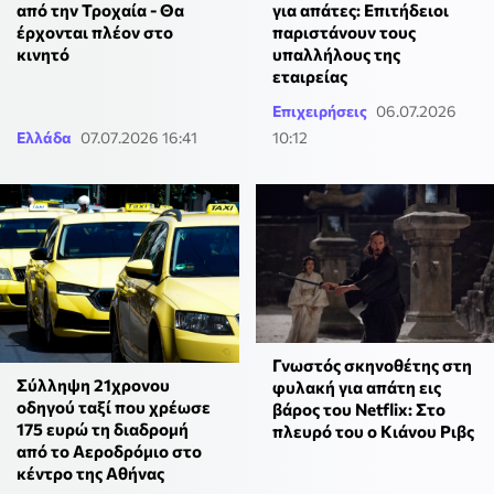
από την Τροχαία - Θα
για απάτες: Επιτήδειοι
έρχονται πλέον στο
παριστάνουν τους
κινητό
υπαλλήλους της
εταιρείας
Επιχειρήσεις
06.07.2026
Ελλάδα
07.07.2026 16:41
10:12
Γνωστός σκηνοθέτης στη
Σύλληψη 21χρονου
φυλακή για απάτη εις
οδηγού ταξί που χρέωσε
βάρος του Netflix: Στο
175 ευρώ τη διαδρομή
πλευρό του ο Κιάνου Ριβς
από το Αεροδρόμιο στο
κέντρο της Αθήνας