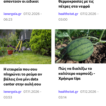
απαντούν οι ειδικοί
θερμοκρασίες με τις
πέτρες στα νεφρά
ienergeia.gr
07.12.2026 -
healthstat.gr
07.12.2026 -
06:23
03:00
Πώς να διαλέξω το
Η εταιρεία που σου
καλύτερο καρπούζι -
πληρώνει το ρεύμα αν
Χρήσιμα tips
βάλεις ένα μίνι data
center στην αυλή σου
ienergeia.gr
07.11.2026 -
healthstat.gr
07.12.2026 -
03:53
03:14