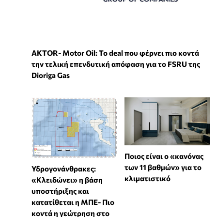
ΑKTOR- Motor Oil: Το deal που φέρνει πιο κοντά
την τελική επενδυτική απόφαση για το FSRU της
Dioriga Gas
Ποιος είναι ο «κανόνας
των 11 βαθμών» για το
Υδρογονάνθρακες:
κλιματιστικό
«Κλειδώνει» η βάση
υποστήριξης και
κατατίθεται η ΜΠΕ- Πιο
κοντά η γεώτρηση στο