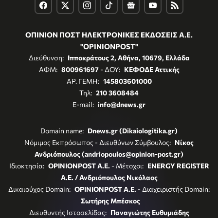
ΟΠΙΝΙΟΝ ΠΟΣΤ ΗΛΕΚΤΡΟΝΙΚΕΣ ΕΚΔΟΣΕΙΣ Α.Ε.
"OPINIONPOST"
Διεύθυνση:
Ιπποκράτους 2, Αθήνα, 10679, Ελλάδα
ΑΦΜ:
800961697
- ΔΟΥ:
ΚΕΦΟΔΕ Αττικής
ΑΡ. ΓΕΜΗ:
145803601000
Τηλ:
210 3608484
E-mail:
info@dnews.gr
Domain name:
Dnews.gr (Dikaiologitika.gr)
Νόμιμος Εκπρόσωπος - Διευθύνων Σύμβουλος:
Νίκος
Ανδριόπουλος (andriopoulos@opinion-post.gr)
Ιδιοκτησία:
OPINIONPOST A.E.
- Μέτοχοι:
ENERGY REGISTER
Α.Ε. / Ανδριόπουλος Νικόλαος
Δικαιούχος Domain:
OPINIONPOST A.E.
- Διαχειριστής Domain:
Σωτήρης Μπέσκος
Διευθυντής Ιστοσελίδας:
Παναγιώτης Ευθυμιάδης