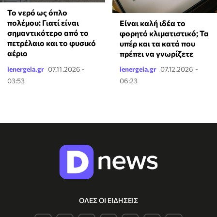
Το νερό ως όπλο
πολέμου: Γιατί είναι
Είναι καλή ιδέα το
σημαντικότερο από το
φορητό κλιματιστικό; Τα
πετρέλαιο και το φυσικό
υπέρ και τα κατά που
αέριο
πρέπει να γνωρίζετε
ienergeia.gr
07.11.2026 -
ienergeia.gr
07.12.2026 -
03:53
06:23
ΟΛΕΣ ΟΙ ΕΙΔΗΣΕΙΣ